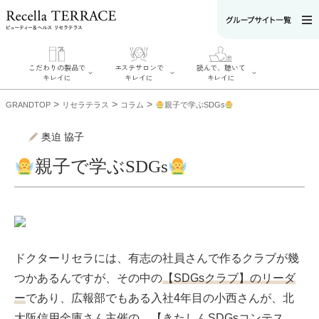
こだわりの製品で
エステサロンで
読んで、聴いて
キレイに
キレイに
キレイに
>
>
>
GRANDTOP
リセラテラス
コラム
親子で学ぶSDGs
奥迫 協子
親子で学ぶSDGs
エステサロンで
こだわりの製品
読んで、聴いてキ
キレイに
でキレイに
レイに
リフティング認
SERIES#01 私た
リセラジャーナ
定者在籍サロン
ちについて
ル
を探す
SERIES#02 水へ
糖質制限レシピ
肌改善のプロが
のこだわり
一覧
いるサロンを探
SERIES#03 無
奥迫協子スペシ
す
添加化粧品につ
ャルコンテンツ
ドクターリセラには、有志の社員さんで作るクラブが幾
リフティング認
いて
お悩みから記事
定とは？
を探す
つかあるんですが、その中の
【SDGsクラブ】のリーダ
肌改善のプロと
ニキビ
日焼け
首
は？
のしわ
敏感肌
た
ー
であり、広報部でもある入社4年目の小西さんが、北
るみ
シミ
大阪信用金庫さん主催の、
【きたしんSDGsコンテス