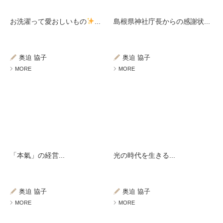
お洗濯って愛おしいもの
...
島根県神社庁長からの感謝状...
奥迫 協子
奥迫 協子
MORE
MORE
「本氣」の経営...
光の時代を生きる...
奥迫 協子
奥迫 協子
MORE
MORE