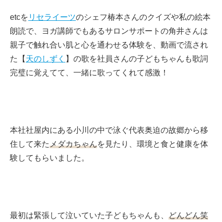
etcを
リセライーツ
のシェフ椿本さんのクイズや私の絵本
朗読で、ヨガ講師でもあるサロンサポートの角井さんは
親子で触れ合い肌と心を通わせる体験を、動画で流され
た【
天のしずく
】の歌を社員さんの子どもちゃんも歌詞
完璧に覚えてて、一緒に歌ってくれて感激！
本社社屋内にある小川の中で泳ぐ代表奥迫の故郷から移
住して来た
メダカちゃん
を見たり、環境と食と健康を体
験してもらいました。
最初は緊張して泣いていた子どもちゃんも、
どんどん笑