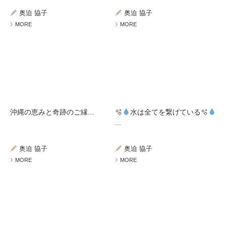
奥迫 協子
奥迫 協子
MORE
MORE
沖縄の恵みと奇跡のご縁...
🫧
水は全てを繋げている🫧
...
奥迫 協子
奥迫 協子
MORE
MORE