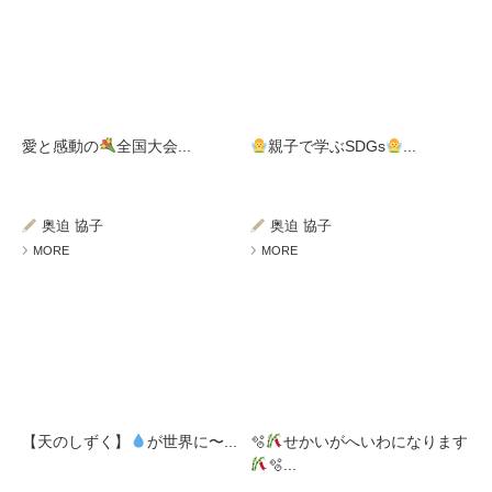
愛と感動の
全国大会...
親子で学ぶSDGs
...
奥迫 協子
奥迫 協子
MORE
MORE
【天のしずく】
が世界に〜...
🫧
せかいがへいわになります
🫧...