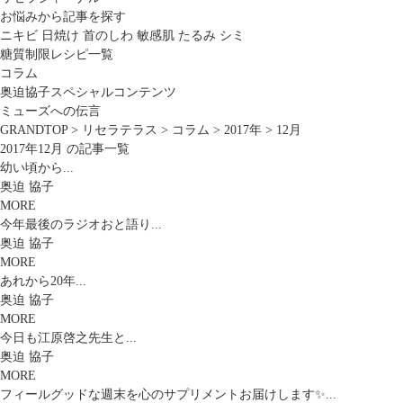
お悩みから記事を探す
ニキビ
日焼け
首のしわ
敏感肌
たるみ
シミ
糖質制限レシピ一覧
コラム
奥迫協子スペシャルコンテンツ
ミューズへの伝言
GRANDTOP
>
リセラテラス
>
コラム
>
2017年
>
12月
2017年12月 の記事一覧
幼い頃から...
奥迫 協子
MORE
今年最後のラジオおと語り...
奥迫 協子
MORE
あれから20年...
奥迫 協子
MORE
今日も江原啓之先生と...
奥迫 協子
MORE
フィールグッドな週末を心のサプリメントお届けします✨...