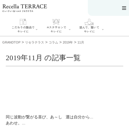
こだわりの製品で
エステサロンで
読んで、聴いて
キレイに
キレイに
キレイに
>
>
>
>
GRANDTOP
リセラテラス
コラム
2019年
11月
2019年11月 の記事一覧
エステサロンで
こだわりの製品
読んで、聴いてキ
キレイに
でキレイに
レイに
リフティング認
SERIES#01 私た
リセラジャーナ
定者在籍サロン
ちについて
ル
を探す
SERIES#02 水へ
糖質制限レシピ
肌改善のプロが
のこだわり
一覧
いるサロンを探
SERIES#03 無
奥迫協子スペシ
す
添加化粧品につ
ャルコンテンツ
リフティング認
いて
お悩みから記事
定とは？
を探す
肌改善のプロと
ニキビ
日焼け
首
同じ波動が繋がる喜び、あ～し
運は自分から...
は？
のしわ
敏感肌
た
あわせ。...
るみ
シミ