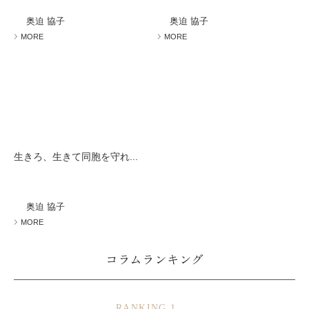
ミューズへの伝
言
コラム
奥迫 協子
奥迫 協子
MORE
MORE
生きろ、生きて同胞を守れ...
奥迫 協子
MORE
コラムランキング
RANKING 1