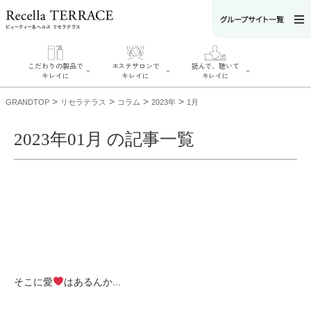
こだわりの製品で
エステサロンで
読んで、聴いて
キレイに
キレイに
キレイに
>
>
>
>
GRANDTOP
リセラテラス
コラム
2023年
1月
2023年01月 の記事一覧
エステサロンで
こだわりの製品
読んで、聴いてキ
キレイに
でキレイに
レイに
リフティング認
SERIES#01 私た
リセラジャーナ
定者在籍サロン
ちについて
ル
を探す
SERIES#02 水へ
糖質制限レシピ
肌改善のプロが
のこだわり
一覧
いるサロンを探
SERIES#03 無
奥迫協子スペシ
す
添加化粧品につ
ャルコンテンツ
リフティング認
いて
お悩みから記事
定とは？
を探す
肌改善のプロと
ニキビ
日焼け
首
そこに愛
はあるんか...
は？
のしわ
敏感肌
た
るみ
シミ