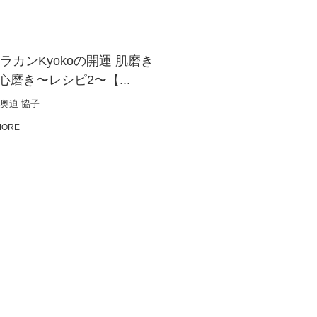
ラカンKyokoの開運 肌磨き
心磨き〜レシピ2〜【...
奥迫 協子
MORE