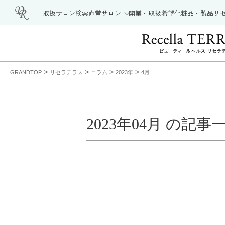
取扱サロン検索
直営サロン
開業・取扱希望
化粧品・製品
リ
>
>
>
>
GRANDTOP
リセラテラス
コラム
2023年
4月
2023年04月 の記事