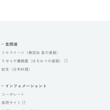
食関連
リセライーツ（無添加 食の通販）
りせらや養蜂園（はちみつの通販）
紡生（日本料理）
インフォメーショント
コーポレート
採用サイト