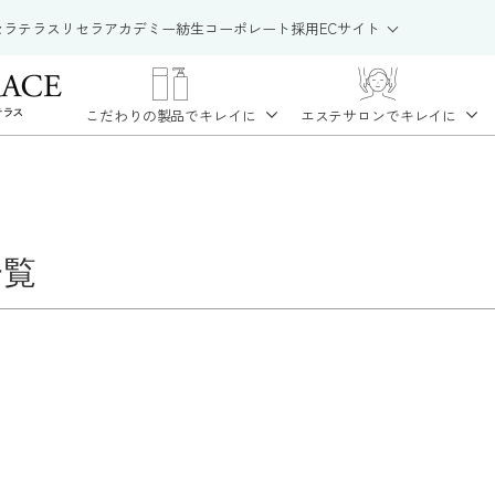
セラテラス
リセラアカデミー
紡生
コーポレート
採用
ECサイト
こだわりの製品で
キレイに
エステサロンで
キレイに
一覧