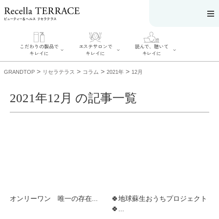
こだわりの製品で
エステサロンで
読んで、聴いて
キレイに
キレイに
キレイに
>
>
>
>
GRANDTOP
リセラテラス
コラム
2021年
12月
2021年12月 の記事一覧
エステサロンで
こだわりの製品
読んで、聴いてキ
キレイに
でキレイに
レイに
リフティング認
SERIES#01 私た
リセラジャーナ
定者在籍サロン
ちについて
ル
を探す
SERIES#02 水へ
糖質制限レシピ
肌改善のプロが
のこだわり
一覧
いるサロンを探
SERIES#03 無
奥迫協子スペシ
す
添加化粧品につ
ャルコンテンツ
リフティング認
いて
お悩みから記事
定とは？
を探す
肌改善のプロと
ニキビ
日焼け
首
オンリーワン 唯一の存在...
🍀地球蘇生おうちプロジェクト
は？
のしわ
敏感肌
た
🍀...
るみ
シミ