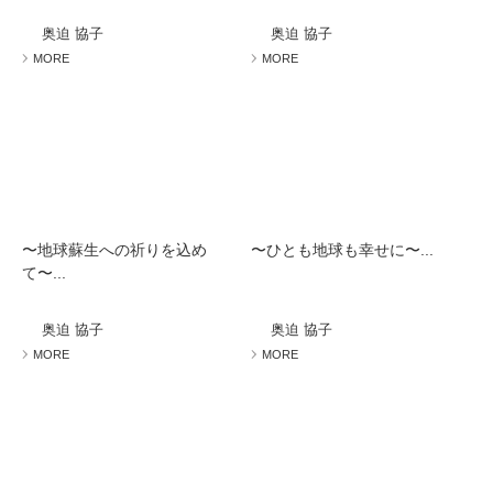
ミューズへの伝
言
コラム
奥迫 協子
奥迫 協子
MORE
MORE
〜地球蘇生への祈りを込め
〜ひとも地球も幸せに〜...
て〜...
奥迫 協子
奥迫 協子
MORE
MORE