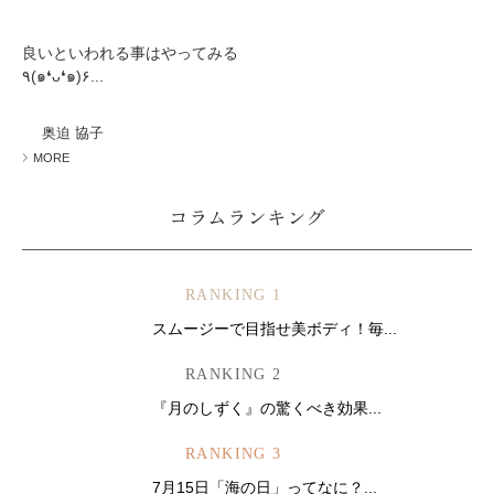
良いといわれる事はやってみる
٩(๑❛ᴗ❛๑)۶...
奥迫 協子
MORE
コラムランキング
RANKING 1
スムージーで目指せ美ボディ！毎...
RANKING 2
『月のしずく』の驚くべき効果...
RANKING 3
7月15日「海の日」ってなに？...