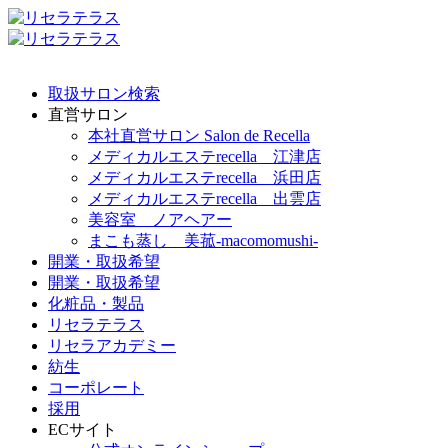
取扱サロン検索
直営サロン
本社直営サロン Salon de Recella
メディカルエステrecella 江津店
メディカルエステrecella 浜田店
メディカルエステrecella 出雲店
美容室 ノアヘアー
まこも蒸し 美菰-macomomushi-
開業・取扱希望
開業・取扱希望
化粧品・製品
リセラテラス
リセラアカデミー
紡生
コーポレート
採用
ECサイト