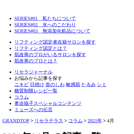
SERIES#01 私たちについて
SERIES#02 水へのこだわり
SERIES#03 無添加化粧品について
リフティング認定者在籍サロンを探す
リフティング認定とは？
肌改善のプロがいるサロンを探す
肌改善のプロとは？
リセラジャーナル
お悩みから記事を探す
ニキビ
日焼け
首のしわ
敏感肌
たるみ
シミ
糖質制限レシピ一覧
コラム
奥迫協子スペシャルコンテンツ
ミューズへの伝言
GRANDTOP
>
リセラテラス
>
コラム
>
2021年
>
4月