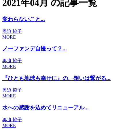
2021年04月 の記事一覧
変わらないこと...
奥迫 協子
MORE
ノーファンデ自慢って？...
奥迫 協子
MORE
『ひとも地球も幸せに』の、想いは繋がる...
奥迫 協子
MORE
水への感謝を込めてリニューアル...
奥迫 協子
MORE