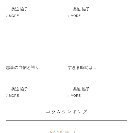
ミューズへの伝
言
コラム
奥迫 協子
奥迫 協子
MORE
MORE
志事の自信と誇り...
すきま時間は...
奥迫 協子
奥迫 協子
MORE
MORE
コラムランキング
RANKING 1