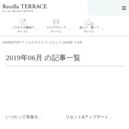
こだわりの製品で
エステサロンで
読んで、聴いて
キレイに
キレイに
キレイに
>
>
>
>
GRANDTOP
リセラテラス
コラム
2019年
6月
2019年06月 の記事一覧
エステサロンで
こだわりの製品
読んで、聴いてキ
キレイに
でキレイに
レイに
リフティング認
SERIES#01 私た
リセラジャーナ
定者在籍サロン
ちについて
ル
を探す
SERIES#02 水へ
糖質制限レシピ
肌改善のプロが
のこだわり
一覧
いるサロンを探
SERIES#03 無
奥迫協子スペシ
す
添加化粧品につ
ャルコンテンツ
リフティング認
いて
お悩みから記事
定とは？
を探す
肌改善のプロと
ニキビ
日焼け
首
いつだって等身大...
リセット&アップデート...
は？
のしわ
敏感肌
た
るみ
シミ