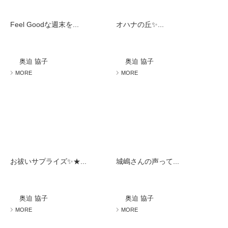
Feel Goodな週末を...
オハナの丘✨...
奥迫 協子
奥迫 協子
MORE
MORE
お祓いサプライズ✨★...
城嶋さんの声って...
奥迫 協子
奥迫 協子
MORE
MORE