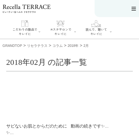
こだわりの製品で
エステサロンで
読んで、聴いて
キレイに
キレイに
キレイに
>
>
>
>
GRANDTOP
リセラテラス
コラム
2018年
2月
2018年02月 の記事一覧
エステサロンで
こだわりの製品
読んで、聴いてキ
キレイに
でキレイに
レイに
リフティング認
SERIES#01 私た
リセラジャーナ
定者在籍サロン
ちについて
ル
を探す
SERIES#02 水へ
糖質制限レシピ
肌改善のプロが
のこだわり
一覧
いるサロンを探
SERIES#03 無
奥迫協子スペシ
す
添加化粧品につ
ャルコンテンツ
リフティング認
いて
お悩みから記事
定とは？
を探す
肌改善のプロと
ニキビ
日焼け
首
サビないお肌とからだのために
動画の続きです✨...
は？
のしわ
敏感肌
た
✨...
るみ
シミ