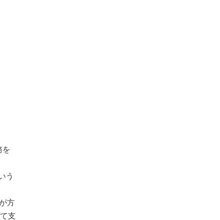
務を
いう
が方
して支