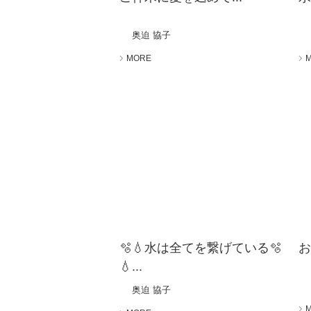
奥迫 協子
MORE
🫧💧水は全てを繋げている🫧
お
💧...
奥迫 協子