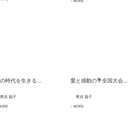
MORE
の時代を生きる...
愛と感動の💐全国大会...
奥迫 協子
奥迫 協子
MORE
MORE