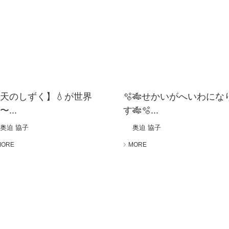
天のしずく】💧が世界
🫧🎋せかいがへいわにな
〜...
す🎋🫧...
奥迫 協子
奥迫 協子
MORE
MORE