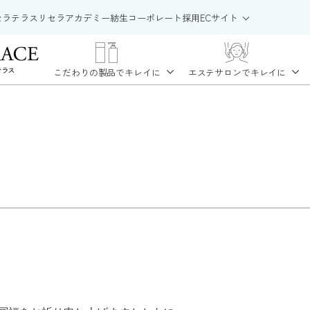
セラテラス
リセラアカデミー
紡生
コーポレート
採用
ECサイト
こだわりの製品で
キレイに
エステサロンで
キレイに