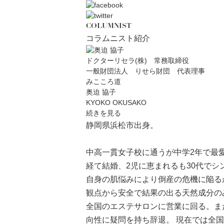
COLUMNIST
コラムニスト紹介
ドクターリセラ(株) 常務取締役
一般財団法人 りせら財団 代表理事
みこころ道
奥迫 協子
KYOKO OKUSAKO
続きを見る
静岡県浜松市出身。
中高一貫女子校に通うが中学2年で最
経て結婚、2児に恵まれるも30代で
自身の肌悩みにより倒産の危機に陥る
観点から安全で結果の出る天然成分の
全国のエステサロンに営業に回る。ま
向性に疑問を持ち辞退。 現在では全