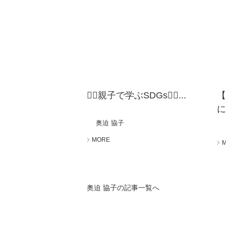
🧚‍♀️親子で学ぶSDGs🧚‍♀️...
【
に
奥迫 協子
MORE
奥迫 協子の記事一覧へ