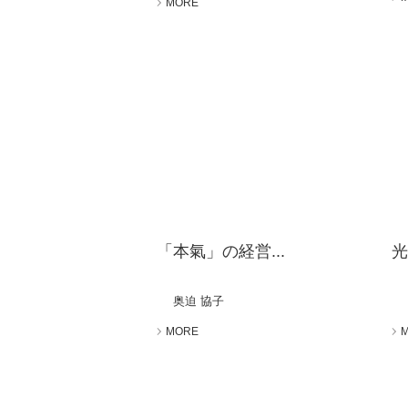
MORE
「本氣」の経営...
光
奥迫 協子
MORE