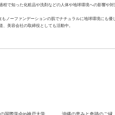
過程で知った化粧品や洗剤などの人体や地球環境への影響や対
現在もノーファンデーションの肌でナチュラルに地球環境にも優
道、美容会社の取締役としても活動中。
の国際学会in神戸大学...
沖縄の恵みと奇跡のご縁..