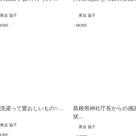
奥迫 協子
奥迫 協子
MORE
MORE
洗濯って愛おしいもの✨...
島根県神社庁長からの感
状...
奥迫 協子
奥迫 協子
MORE