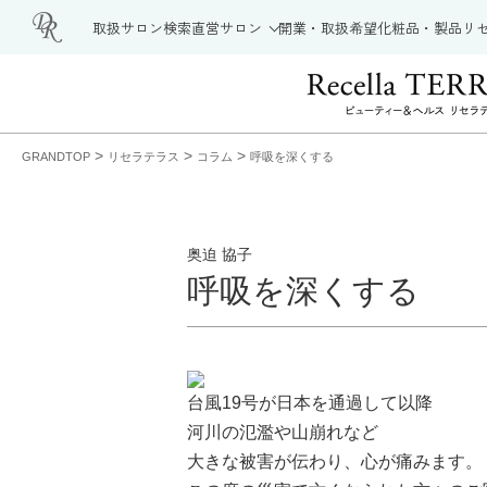
取扱サロン検索
直営サロン
開業・取扱希望
化粧品・製品
リ
>
>
>
GRANDTOP
リセラテラス
コラム
呼吸を深くする
奥迫 協子
呼吸を深くする
台風19号が日本を通過して以降
河川の氾濫や山崩れなど
大きな被害が伝わり、心が痛みます。