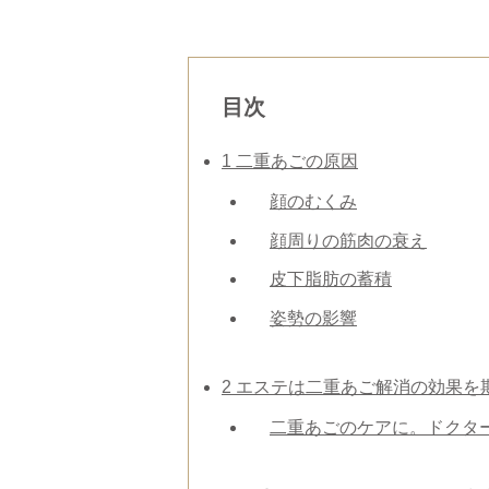
目次
1
二重あごの原因
顔のむくみ
顔周りの筋肉の衰え
皮下脂肪の蓄積
姿勢の影響
2
エステは二重あご解消の効果を
二重あごのケアに。ドクタ