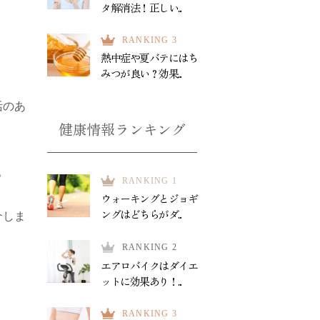
タ解消法！正しい...
RANKING 3
熱中症や夏バテにはち
みつが良い？効果...
活のあ
健康情報ランキング
。
RANKING 1
ウォーキングとジョギ
ングはどちらがダ...
介しま
RANKING 2
エアロバイクはダイエ
ットに効果あり！...
RANKING 3