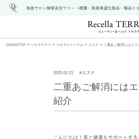
取扱サロン検索
直営サロン
開業・取扱希望
化粧品・製品
リ
>
>
>
>
GRANDTOP
リセラテラス
リセラジャーナル
エステ
二重あご解消にはエス
#エステ
2025.03.21
二重あご解消にはエ
紹介
こんにちは！美と健康をサポートする