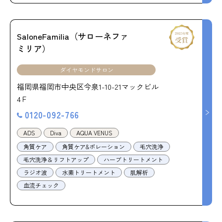
SaloneFamilia（サローネファ
ミリア）
ダイヤモンドサロン
福岡県福岡市中央区今泉1-10-21マックビル
4Ｆ
0120-092-766
ADS
Diva
AQUA VENUS
角質ケア
角質ケア&ポレーション
毛穴洗浄
毛穴洗浄＆リフトアップ
ハーブトリートメント
ラジオ波
水素トリートメント
肌解析
血流チェック