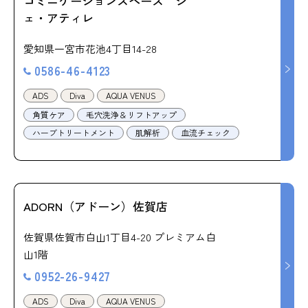
コミニケーションスペース シ
ェ・アティレ
愛知県一宮市花池4丁目14-28
0586-46-4123
ADS
Diva
AQUA VENUS
角質ケア
毛穴洗浄＆リフトアップ
ハーブトリートメント
肌解析
血流チェック
ADORN（アドーン）佐賀店
佐賀県佐賀市白山1丁目4-20 プレミアム白
山1階
0952-26-9427
ADS
Diva
AQUA VENUS