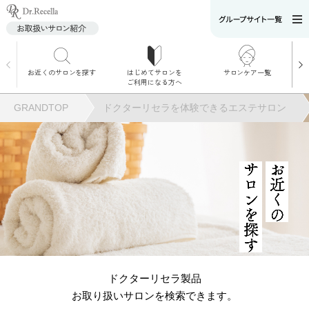
お近くのサロンを探す
はじめてサロンを
サロンケア一覧
サロンでのケアメニ
ご利用になる方へ
ュー
施術別で探す
GRANDTOP
ドクターリセラを体験できるエステサロン
お悩み別で探す
角質ケア
サロンを探す
お近くの
角質ケア｜ポレーシ
ョン
毛穴洗浄
ドクターリセラ製品
お取り扱いサロンを検索できます。
毛穴洗浄＆リフトア