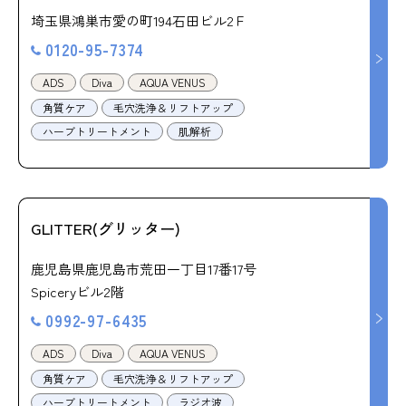
埼玉県鴻巣市愛の町194石田ビル2Ｆ
0120-95-7374
ADS
Diva
AQUA VENUS
角質ケア
毛穴洗浄＆リフトアップ
ハーブトリートメント
肌解析
GLITTER(グリッター)
鹿児島県鹿児島市荒田一丁目17番17号
Spiceryビル2階
0992-97-6435
ADS
Diva
AQUA VENUS
角質ケア
毛穴洗浄＆リフトアップ
ハーブトリートメント
ラジオ波