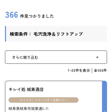
ップ
366
件見つかりました
ハーブトリートメン
ト
検索条件：
毛穴洗浄＆リフトアップ
肌解析
水素トリートメント
さらに絞り込む
1
~
20
件を表示
全
366
件
まこも蒸し
ラジオ波
キレイ処 城東通店
ダイヤモンドマイスター在籍サロン
血流チェック
岐阜県岐阜市城東通5-11