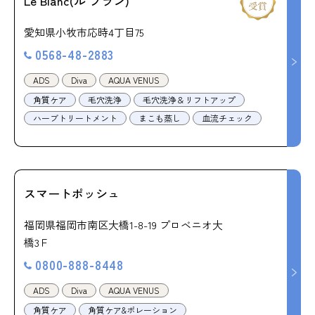
Le Blanc(ル ブラン)
愛知県小牧市応時4丁目75
0568-48-2883
ADS
Diva
AQUA VENUS
角質ケア
毛穴洗浄
毛穴洗浄＆リフトアップ
ハーブトリートメント
まこも蒸し
血流チェック
スマートポッシュ
福岡県福岡市南区大橋1-8-19 プロベニオ大
橋3Ｆ
0800-888-8448
ADS
Diva
AQUA VENUS
角質ケア
角質ケア&ポレーション