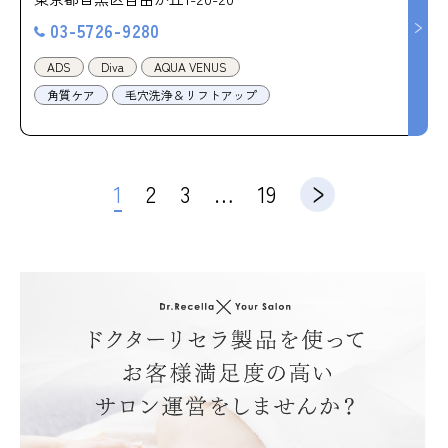
03-5726-9280
ADS
Diva
AQUA VENUS
角質ケア
毛穴洗浄＆リフトアップ
1
2
3
…
19