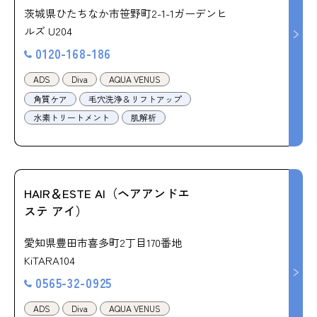
茨城県ひたちなか市笹野町2-1-1ガーデンヒ
ルズ U204
0120-168-186
ADS
Diva
AQUA VENUS
角質ケア
毛穴洗浄＆リフトアップ
水素トリートメント
肌解析
HAIR＆ESTE AI（ヘアアンドエ
ステ アイ）
愛知県豊田市喜多町2丁目170番地
KiTARA104
0565-32-0925
ADS
Diva
AQUA VENUS