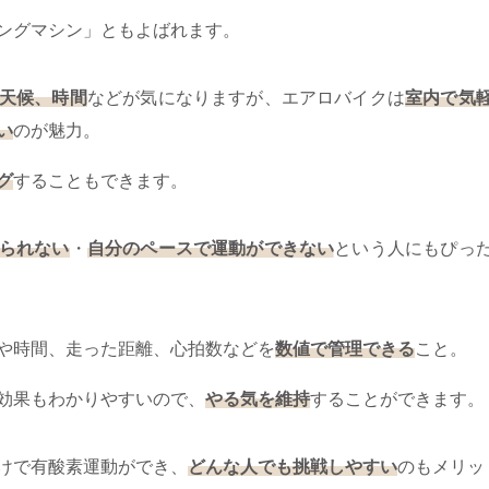
ングマシン」ともよばれます。
天候、時間
などが気になりますが、エアロバイクは
室内で気
い
のが魅力。
グ
することもできます。
られない
・
自分のペースで運動ができない
という人にもぴっ
や時間、走った距離、心拍数などを
数値で管理できる
こと。
効果もわかりやすいので、
やる気を維持
することができます。
けで有酸素運動ができ、
どんな人でも挑戦しやすい
のもメリッ