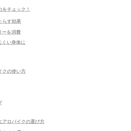
力をチェック！
たらす効果
リーを消費
にくい身体に
イクの使い方
プ
エアロバイクの選び方