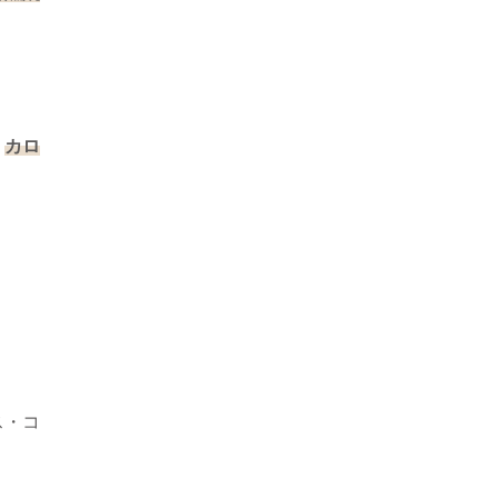
、
カロ
ス・コ