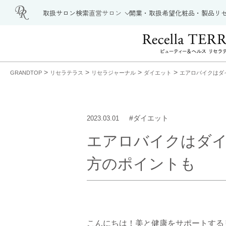
取扱サロン検索
直営サロン
開業・取扱希望
化粧品・製品
リ
>
>
>
>
GRANDTOP
リセラテラス
リセラジャーナル
ダイエット
エアロバイクはダ
#ダイエット
2023.03.01
エアロバイクはダ
方のポイントも
こんにちは！美と健康をサポートする