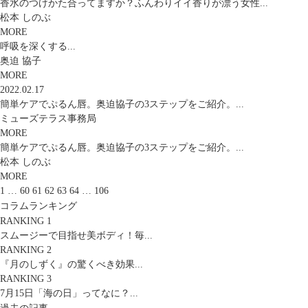
香水のつけかた合ってますか？ふんわりイイ香りが漂う女性...
松本 しのぶ
MORE
呼吸を深くする...
奥迫 協子
MORE
2022.02.17
簡単ケアでぷるん唇。奥迫協子の3ステップをご紹介。...
ミューズテラス事務局
MORE
簡単ケアでぷるん唇。奥迫協子の3ステップをご紹介。...
松本 しのぶ
MORE
1
…
60
61
62
63
64
…
106
コラムランキング
RANKING 1
スムージーで目指せ美ボディ！毎...
RANKING 2
『月のしずく』の驚くべき効果...
RANKING 3
7月15日「海の日」ってなに？...