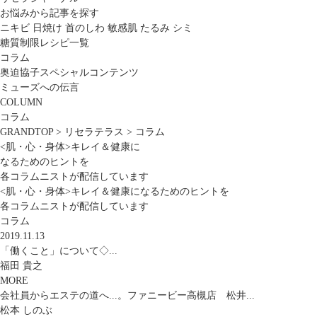
お悩みから記事を探す
ニキビ
日焼け
首のしわ
敏感肌
たるみ
シミ
糖質制限レシピ一覧
コラム
奥迫協子スペシャルコンテンツ
ミューズへの伝言
COLUMN
コラム
GRANDTOP
>
リセラテラス
>
コラム
<肌・心・身体>キレイ＆健康に
なるためのヒントを
各コラムニストが配信しています
<肌・心・身体>キレイ＆健康になるためのヒントを
各コラムニストが配信しています
コラム
2019.11.13
「働くこと」について◇...
福田 貴之
MORE
会社員からエステの道へ...。ファニービー高槻店 松井...
松本 しのぶ