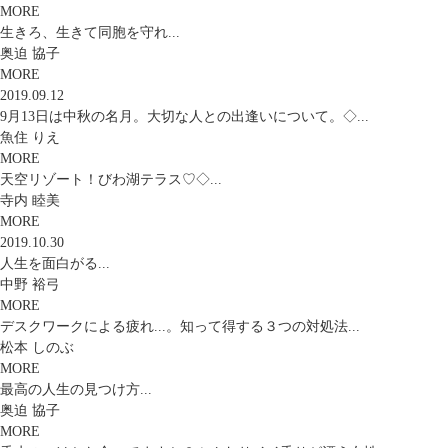
MORE
生きろ、生きて同胞を守れ...
奥迫 協子
MORE
2019.09.12
9月13日は中秋の名月。大切な人との出逢いについて。◇...
魚住 りえ
MORE
天空リゾート！びわ湖テラス♡◇...
寺内 睦美
MORE
2019.10.30
人生を面白がる...
中野 裕弓
MORE
デスクワークによる疲れ...。知って得する３つの対処法...
松本 しのぶ
MORE
最高の人生の見つけ方...
奥迫 協子
MORE