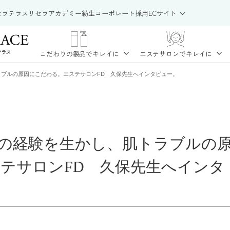
セラテラス
リセラアカデミー
紡生
コーポレート
採用
ECサイト
こだわりの製品で
キレイに
エステサロンで
キレイに
ブルの原因にこだわる。エステサロンFD 久保先生へインタビュー。
の経験を生かし、肌トラブルの
テサロンFD 久保先生へインタ