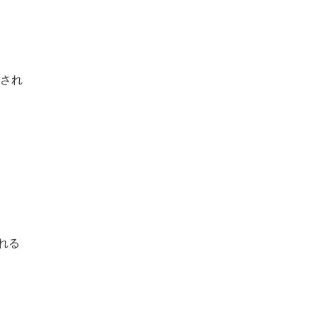
版され
れる