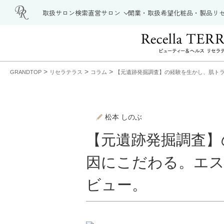
取扱サロン検索
直営サロン
開業・取扱希望
化粧品・製品
リ
>
>
>
GRANDTOP
リセラテラス
コラム
【元遺跡発掘調査】の経験を生かし、肌トラ
松本 しのぶ
【元遺跡発掘調査】
因にこだわる。エス
ビュー。