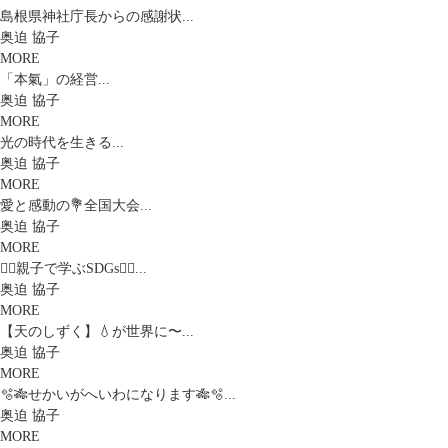
島根県神社庁長からの感謝状...
奥迫 協子
MORE
「本氣」の経営...
奥迫 協子
MORE
光の時代を生きる...
奥迫 協子
MORE
愛と感動の💐全国大会...
奥迫 協子
MORE
🧚‍♀️親子で学ぶSDGs🧚‍♀️...
奥迫 協子
MORE
【天のしずく】💧が世界に〜...
奥迫 協子
MORE
🫧🎋せかいがへいわになります🎋🫧...
奥迫 協子
MORE