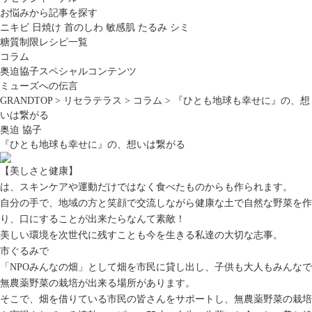
お悩みから記事を探す
ニキビ
日焼け
首のしわ
敏感肌
たるみ
シミ
糖質制限レシピ一覧
コラム
奥迫協子スペシャルコンテンツ
ミューズへの伝言
GRANDTOP
>
リセラテラス
>
コラム
>
『ひとも地球も幸せに』の、想
いは繋がる
奥迫 協子
『ひとも地球も幸せに』の、想いは繋がる
【美しさと健康】
は、スキンケアや運動だけではなく食べたものからも作られます。
自分の手で、地域の方と笑顔で交流しながら健康な土で自然な野菜を作
り、口にすることが出来たらなんて素敵！
美しい環境を次世代に残すことも今を生きる私達の大切な志事。
市ぐるみで
「NPOみんなの畑」として畑を市民に貸し出し、子供も大人もみんなで
無農薬野菜の栽培が出来る場所があります。
そこで、畑を借りている市民の皆さんをサポートし、無農薬野菜の栽培