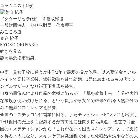
コラムニスト紹介
ドクターリセラ(株) 常務取締役
一般財団法人 りせら財団 代表理事
みこころ道
奥迫 協子
KYOKO OKUSAKO
続きを見る
静岡県浜松市出身。
中高一貫女子校に通うが中学2年で最愛の父が他界、以来奨学金とアル
バイトで高校卒業後、銀行勤務を経て結婚、2児に恵まれるも30代でシ
ングルマザーとなり補正下着店を経営。
自身の肌悩みにより倒産の危機に陥るが、「肌を改善出来、自分や大切
な家族が使い続けられる」という観点から安全で結果の出る天然成分の
みの無添加スキンケアを開発。
全国のエステサロンに営業に回る。またテレビショッピングにも出演し
1日1億円の売上をも記録するが方向性に疑問を持ち辞退。 現在では全
国のエステティシャンから「これがないと困るスキンケア」として支持
を得るようになり、スキンケア開発過程で知った化粧品や洗剤などの人