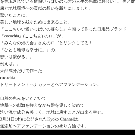
を実現されている情熱いっぱいの75才の人生の先輩にお会いし、美と健
康と地球環境への貢献の想いを新たにしました。
驚いたことに、
美しい地球を残すために出来ること。
『ここちいい愛いっぱいの暮らし』を願って作った日用品ブランド
『cocochia』(ここちあ) のロゴが、
「みんなの畑の会」さんのロゴとリンクしてる！
『ひとも地球も幸せに。』の、
想いは繋がる。。
例えば。。
天然成分だけで作った
cocochia
トリートメントヘナカラーとヘアファンデーション。
自然の恵みをいただいて、
地肌への刺激を抑えながら髪を優しく染めて
洗い流す成分も美しく、地球に戻すことが出来る幸せ。
3月31日(水)に公開されたKyoko Channelは、
無添加ヘアファンデーションの塗り方編です。