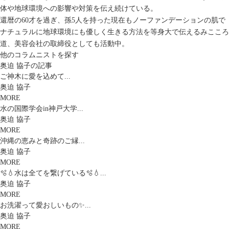
体や地球環境への影響や対策を伝え続けている。
還暦の60才を過ぎ、孫5人を持った現在もノーファンデーションの肌で
ナチュラルに地球環境にも優しく生きる方法を等身大で伝えるみこころ
道、美容会社の取締役としても活動中。
他のコラムニストを探す
奥迫 協子の記事
ご神木に愛を込めて...
奥迫 協子
MORE
水の国際学会in神戸大学...
奥迫 協子
MORE
沖縄の恵みと奇跡のご縁...
奥迫 協子
MORE
🫧💧水は全てを繋げている🫧💧...
奥迫 協子
MORE
お洗濯って愛おしいもの✨...
奥迫 協子
MORE