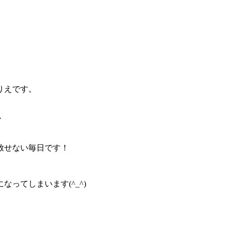
りえです。
・
放せない毎日です！
になってしまいます(^_^)