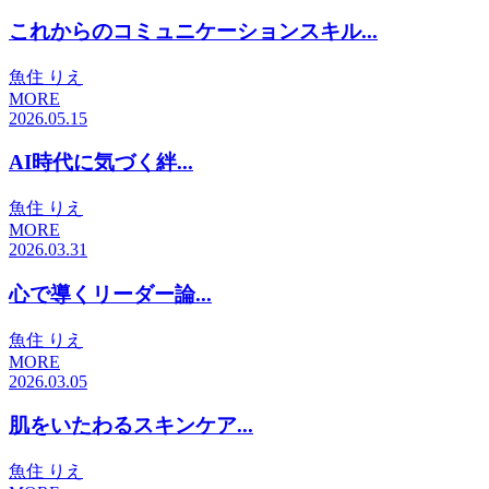
これからのコミュニケーションスキル...
魚住 りえ
MORE
2026.05.15
AI時代に気づく絆...
魚住 りえ
MORE
2026.03.31
心で導くリーダー論...
魚住 りえ
MORE
2026.03.05
肌をいたわるスキンケア...
魚住 りえ