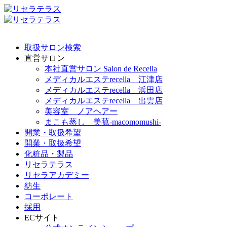
取扱サロン検索
直営サロン
本社直営サロン Salon de Recella
メディカルエステrecella 江津店
メディカルエステrecella 浜田店
メディカルエステrecella 出雲店
美容室 ノアヘアー
まこも蒸し 美菰-macomomushi-
開業・取扱希望
開業・取扱希望
化粧品・製品
リセラテラス
リセラアカデミー
紡生
コーポレート
採用
ECサイト