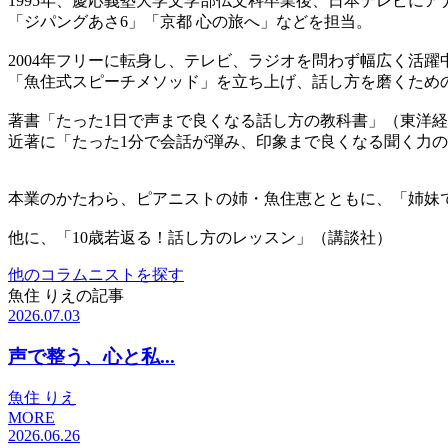
1995年、慶応義塾大学文学部仏文科卒業後、日本テレビに
「ジパングあさ6」「京都 心の旅へ」などを担当。
2004年フリーに転身し、テレビ、ラジオを問わず幅広く活
「魚住式スピーチメソッド」を立ち上げ、話し方を磨くため
著書「たった1日で声まで良くなる話し方の教科書」（東洋経
近著に「たった1分で会話が弾み、印象まで良くなる聞く力の
本業のかたわら、ピアニストの姉・魚住恵とともに、「姉妹
他に、「10歳若返る！話し方のレッスン」（講談社）
他のコラムニストを探す
魚住 りえの記事
2026.07.03
声で整う、心と私...
魚住 りえ
MORE
2026.06.26