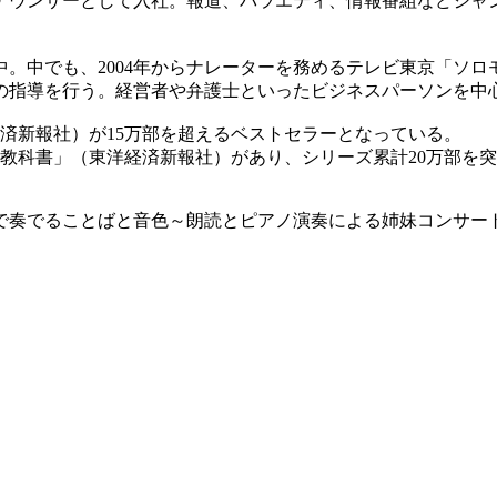
アナウンサーとして入社。報道、バラエティ、情報番組などジ
躍中。中でも、2004年からナレーターを務めるテレビ東京「ソ
の指導を行う。経営者や弁護士といったビジネスパーソンを中
済新報社）が15万部を超えるベストセラーとなっている。
教科書」（東洋経済新報社）があり、シリーズ累計20万部を
で奏でることばと音色～朗読とピアノ演奏による姉妹コンサー