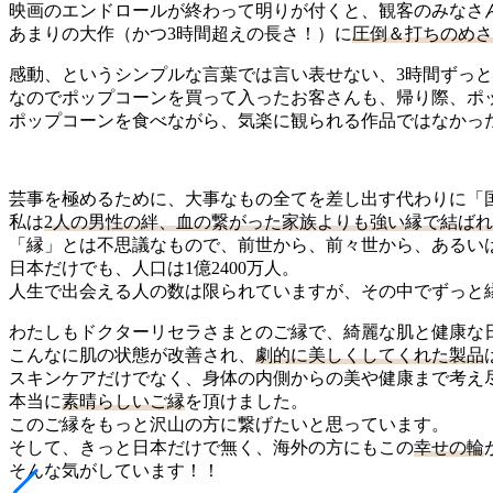
映画のエンドロールが終わって明りが付くと、観客のみなさ
あまりの大作（かつ3時間超えの長さ！）に
圧倒＆打ちのめさ
感動、というシンプルな言葉では言い表せない、3時間ずっ
なのでポップコーンを買って入ったお客さんも、帰り際、ポッ
ポップコーンを食べながら、気楽に観られる作品ではなかっ
芸事を極めるために、大事なもの全てを差し出す代わりに「
私は
2人の男性の絆、血の繋がった家族よりも強い縁で結ばれ
「縁」とは不思議なもので、前世から、前々世から、あるい
日本だけでも、人口は1億2400万人。
人生で出会える人の数は限られていますが、その中でずっと
わたしもドクターリセラさまとのご縁で、綺麗な肌と健康な
こんなに肌の状態が改善され、
劇的に美しくしてくれた製品
スキンケアだけでなく、身体の内側からの美や健康まで考え
本当に
素晴らしいご縁
を頂けました。
このご縁をもっと沢山の方に繋げたいと思っています。
そして、きっと日本だけで無く、海外の方にもこの
幸せの輪
そんな気がしています！！