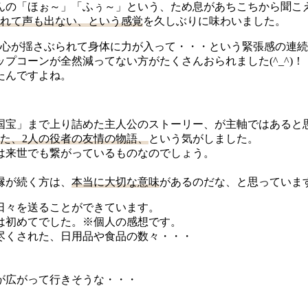
んの「ほぉ～」「ふぅ～」という、ため息があちこちから聞こ
れて声も出ない、という感覚
を久しぶりに味わいました。
と心が揺さぶられて身体に力が入って・・・という緊張感の連
プコーンが全然減ってない方がたくさんおられました(^_^)！
たんですよね。
国宝」まで上り詰めた主人公のストーリー、が主軸ではあると
た、2人の役者の友情の物語、
という気がしました。
は来世でも繋がっているものなのでしょう。
縁が続く方は、
本当に大切な意味
があるのだな、と思っていま
日々を送ることができています。
は初めてでした。※個人の感想です。
尽くされた、日用品や食品の数々・・・
が広がって行きそうな・・・