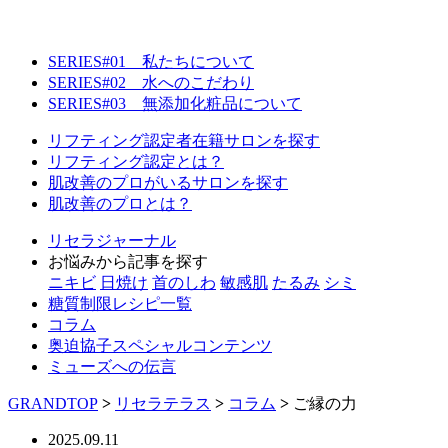
SERIES#01 私たちについて
SERIES#02 水へのこだわり
SERIES#03 無添加化粧品について
リフティング認定者在籍サロンを探す
リフティング認定とは？
肌改善のプロがいるサロンを探す
肌改善のプロとは？
リセラジャーナル
お悩みから記事を探す
ニキビ
日焼け
首のしわ
敏感肌
たるみ
シミ
糖質制限レシピ一覧
コラム
奥迫協子スペシャルコンテンツ
ミューズへの伝言
GRANDTOP
>
リセラテラス
>
コラム
>
ご縁の力
2025.09.11