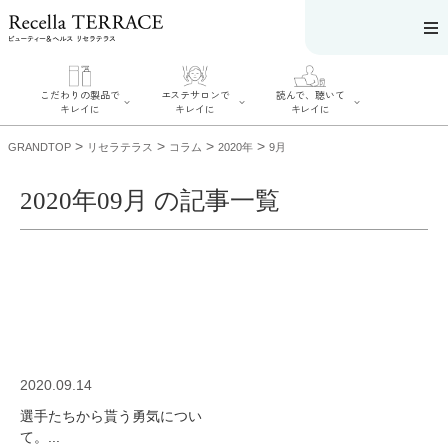
こだわりの製品で
エステサロンで
読んで、聴いて
キレイに
キレイに
キレイに
>
>
>
>
GRANDTOP
リセラテラス
コラム
2020年
9月
2020年09月 の記事一覧
エステサロンで
こだわりの製品
読んで、聴いてキ
キレイに
でキレイに
レイに
リフティング認
SERIES#01 私た
リセラジャーナ
定者在籍サロン
ちについて
ル
を探す
SERIES#02 水へ
糖質制限レシピ
肌改善のプロが
のこだわり
一覧
いるサロンを探
SERIES#03 無
奥迫協子スペシ
す
添加化粧品につ
ャルコンテンツ
リフティング認
いて
お悩みから記事
定とは？
2020.09.14
を探す
肌改善のプロと
ニキビ
日焼け
首
は？
選手たちから貰う勇気につい
のしわ
敏感肌
た
るみ
シミ
て。...