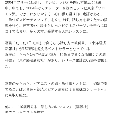
2004年フリーに転身し、テレビ、ラジオを問わず幅広く活躍
中。中でも、2004年からナレーターを務めるテレビ東京「ソロ
モン流」では、わかりやすく、心に響く語り口に定評がある。
「魚住式スピーチメソッド」を立ち上げ、話し方を磨くための指
導を行う。経営者や弁護士といったビジネスパーソンを中心に口
コミで広まり、多くの方が受講する人気レッスンに。
著書「たった1日で声まで良くなる話し方の教科書」（東洋経済
新報社）が15万部を超えるベストセラーとなっている。
近著に「たった1分で会話が弾み、印象まで良くなる聞く力の教
科書」（東洋経済新報社）があり、シリーズ累計20万部を突破し
た。
本業のかたわら、ピアニストの姉・魚住恵とともに、「姉妹で奏
でることばと音色～朗読とピアノ演奏による姉妹コンサート～」
にも取り組む。
他に、「10歳若返る！話し方のレッスン」（講談社）
他のコラムニストを探す