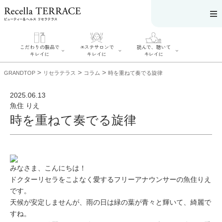
こだわりの製品で
エステサロンで
読んで、聴いて
キレイに
キレイに
キレイに
>
>
>
GRANDTOP
リセラテラス
コラム
時を重ねて奏でる旋律
2025.06.13
魚住 りえ
時を重ねて奏でる旋律
エステサロンで
こだわりの製品
読んで、聴いてキ
キレイに
でキレイに
レイに
リフティング認
SERIES#01 私た
リセラジャーナ
定者在籍サロン
ちについて
ル
を探す
SERIES#02 水へ
糖質制限レシピ
肌改善のプロが
のこだわり
一覧
いるサロンを探
みなさま、こんにちは！
SERIES#03 無
奥迫協子スペシ
す
添加化粧品につ
ャルコンテンツ
ドクターリセラをこよなく愛するフリーアナウンサーの魚住りえ
リフティング認
いて
お悩みから記事
定とは？
です。
を探す
肌改善のプロと
ニキビ
日焼け
首
は？
天候が安定しませんが、雨の日は緑の葉が青々と輝いて、綺麗で
のしわ
敏感肌
た
すね。
るみ
シミ