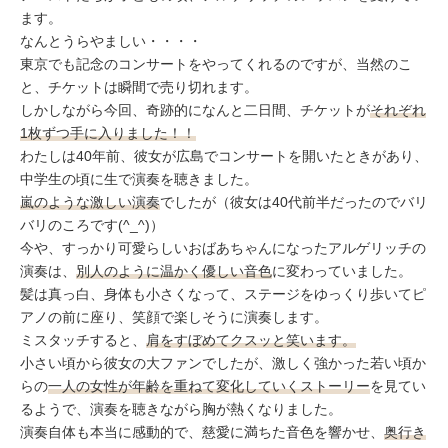
ます。
なんとうらやましい・・・・
東京でも記念のコンサートをやってくれるのですが、当然のこ
と、チケットは瞬間で売り切れます。
しかしながら今回、奇跡的になんと二日間、チケットが
それぞれ
1枚ずつ手に入りました！！
わたしは40年前、彼女が広島でコンサートを開いたときがあり、
中学生の頃に生で演奏を聴きました。
嵐のような激しい演奏
でしたが（彼女は40代前半だったのでバリ
バリのころです(^_^)）
今や、すっかり可愛らしいおばあちゃんになったアルゲリッチの
演奏は、
別人のように温かく優しい音色
に変わっていました。
髪は真っ白、身体も小さくなって、ステージをゆっくり歩いてピ
アノの前に座り、笑顔で楽しそうに演奏します。
ミスタッチすると、
肩をすぼめてクスッと笑います。
小さい頃から彼女の大ファンでしたが、激しく強かった若い頃か
らの
一人の女性が年齢を重ねて変化していくストーリー
を見てい
るようで、演奏を聴きながら胸が熱くなりました。
演奏自体も本当に感動的で、慈愛に満ちた音色を響かせ、
奥行き