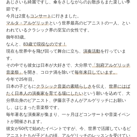
ミューズへの伝
あじさいも綺麗ですし、傘をさしながらのお散歩もまた楽しい季
言
コラム
節です。
今月は2度も
コンサート
に行きました。
マルタ・アルゲリッチ
という世界最高のピアニストの一人、とい
われているクラシック界の至宝の女性です。
御年83歳。
なんと、
83歳で現役なのです！
現在も世界中を飛び回って舞台に立ち、
演奏活動
を行っていま
す。
その中でも彼女は日本が大好きで、大分県で
「別府アルゲリッチ
音楽祭」
を開き、コロナ渦を除いて
毎年来日しています。
今年で25年目。
日本の子どもに
クラシック音楽の素晴らしさ
を伝え、
世界にはば
たく日本人の演奏家を育てる場にしたい
という願いを込めて、大
分県出身のピアニスト、伊藤京子さんがアルゲリッチにお願い
し、はじまった音楽祭です。
毎年著名な演奏家が集まり、一ヶ月ほどコンサートや音楽イベン
トが開催されます。
彼女が50代で始めたイベントですが、今、世界で活躍しているピ
アニストたちが子どもの頃、アルゲリッチのレッスンを受けてい