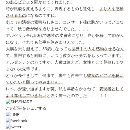
のあるピアノ
を聞かせてくれました。
時が風貌を変えるように、表現するものも進化し、
より人を感動
させるもの
になるのですね。
あまりの演奏の素晴らしさに、コンサート後は胸がいっぱいにな
って、晩ご飯が喉を通りませんでした。。。。
アルゲリッチは50代で悪性の皮膚癌になり、癌が転移して肺がん
になり、それでも仕事を休みませんでした。
大病を乗り越えて、83歳になっても
世界中の人を感動させる
なん
て、驚愕すると同時に、いつも彼女から勇気をもらっています。
アルゼンチンの方ですが、人種は違えど、女性として尊敬してや
まない大先輩です。
どうか長生きして、健康で、来年も再来年も
彼女のピアノを聴い
ていたいと願ってやみません。
レベルが違い過ぎますが笑、私も年齢をかさねて、
表現者として
より進化していきたい
と強く誓ったのでした。。。！！
この記事をシェアする