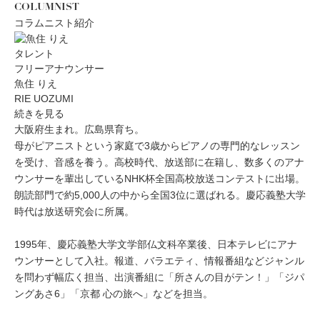
COLUMNIST
コラムニスト紹介
タレント
フリーアナウンサー
魚住 りえ
RIE UOZUMI
続きを見る
大阪府生まれ。広島県育ち。
母がピアニストという家庭で3歳からピアノの専門的なレッスン
を受け、音感を養う。高校時代、放送部に在籍し、数多くのアナ
ウンサーを輩出しているNHK杯全国高校放送コンテストに出場。
朗読部門で約5,000人の中から全国3位に選ばれる。慶応義塾大学
時代は放送研究会に所属。
1995年、慶応義塾大学文学部仏文科卒業後、日本テレビにアナ
ウンサーとして入社。報道、バラエティ、情報番組などジャンル
を問わず幅広く担当、出演番組に「所さんの目がテン！」「ジパ
ングあさ6」「京都 心の旅へ」などを担当。