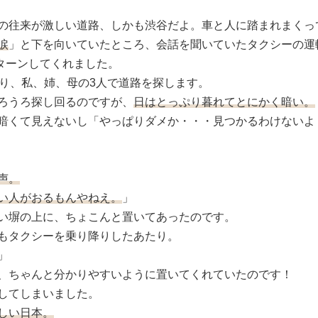
の往来が激しい道路、しかも渋谷だよ。車と人に踏まれまくっ
涙
」と下を向いていたところ、会話を聞いていたタクシーの運
ターンしてくれました。
降り、私、姉、母の3人で道路を探します。
ろうろ探し回るのですが、
日はとっぷり暮れてとにかく暗い。
暗くて見えないし「やっぱりダメか・・・見つかるわけないよ
声。
い人がおるもんやねえ。
」
い塀の上に、ちょこんと置いてあったのです。
もタクシーを乗り降りしたあたり。
」
、ちゃんと分かりやすいように置いてくれていたのです！
してしまいました。
しい日本。