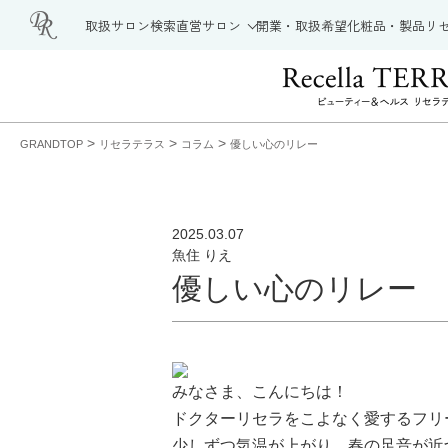
取扱サロン検索
直営サロン
開業・取扱希望
化粧品・製品
リ
>
>
>
GRANDTOP
リセラテラス
コラム
優しい心のリレー
2025.03.07
魚住 りえ
優しい心のリレー
みなさま、こんにちは！
ドクターリセラをこよなく愛するフリ
少しずつ気温が上がり、
春の足音
が近