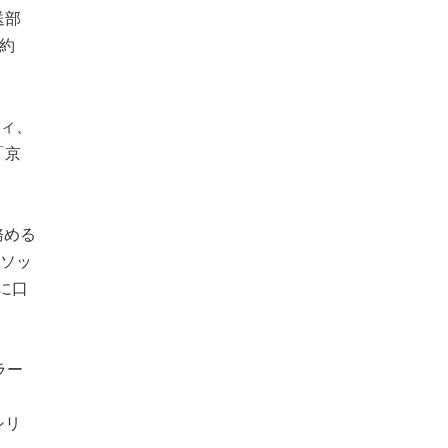
送部
約
ティ、
「京
務める
メソッ
に口
ラー
シリ