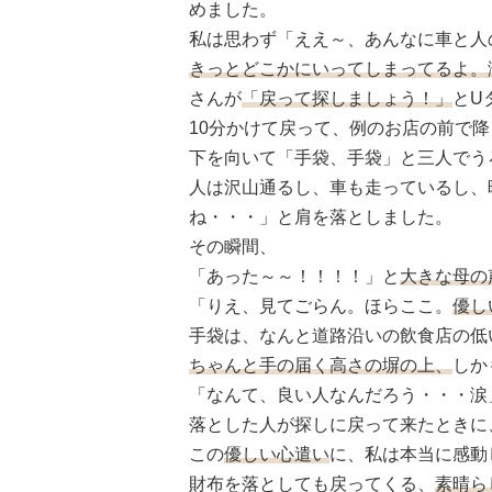
めました。
私は思わず「ええ～、あんなに車と人
きっとどこかにいってしまってるよ。
さんが
「戻って探しましょう！」
とU
10分かけて戻って、例のお店の前で
下を向いて「手袋、手袋」と三人でう
人は沢山通るし、車も走っているし、
ね・・・」と肩を落としました。
その瞬間、
「あった～～！！！！」と
大きな母の
「りえ、見てごらん。ほらここ。
優し
手袋は、なんと道路沿いの飲食店の低
ちゃんと手の届く高さの塀の上、
しか
「なんて、良い人なんだろう・・・涙
落とした人が探しに戻って来たときに
この
優しい心遣い
に、私は本当に感動
財布を落としても戻ってくる、
素晴ら