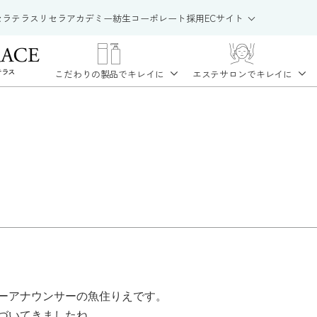
セラテラス
リセラアカデミー
紡生
コーポレート
採用
ECサイト
こだわりの製品で
キレイに
エステサロンで
キレイに
ーアナウンサーの魚住りえです。
づいてきましたね。