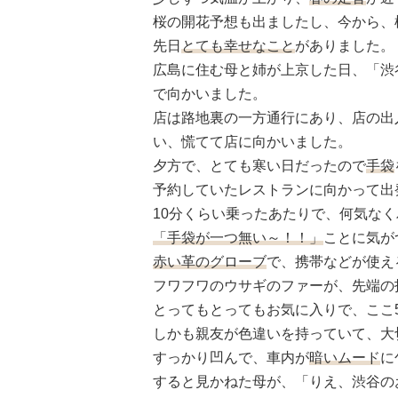
桜の開花予想も出ましたし、今から、
先日
とても幸せなこと
がありました。
広島に住む母と姉が上京した日、「渋
で向かいました。
店は路地裏の一方通行にあり、店の出
い、慌てて店に向かいました。
夕方で、とても寒い日だったので
手袋
予約していたレストランに向かって出
10分くらい乗ったあたりで、何気な
「手袋が一つ無い～！！」
ことに気が
赤い革のグローブ
で、携帯などが使え
フワフワのウサギのファーが、先端の
とってもとってもお気に入りで、ここ
しかも親友が色違いを持っていて、大
すっかり凹んで、車内が
暗いムード
に
すると見かねた母が、「りえ、渋谷の