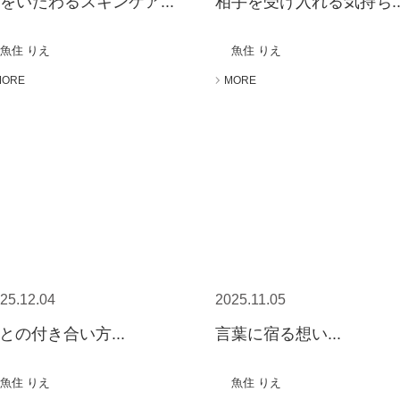
をいたわるスキンケア...
相手を受け入れる気持ち..
魚住 りえ
魚住 りえ
MORE
MORE
25.12.04
2025.11.05
Iとの付き合い方...
言葉に宿る想い...
魚住 りえ
魚住 りえ