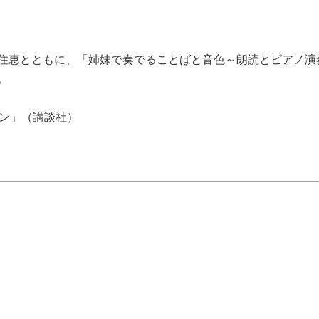
住恵とともに、「姉妹で奏でることばと音色～朗読とピアノ演
。
スン」（講談社）