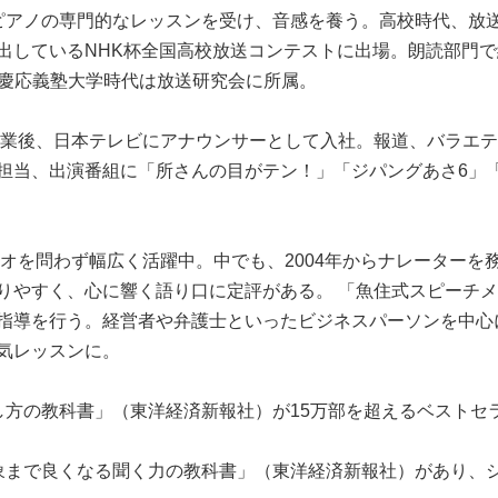
ピアノの専門的なレッスンを受け、音感を養う。高校時代、放
出しているNHK杯全国高校放送コンテストに出場。朗読部門で
る。慶応義塾大学時代は放送研究会に所属。
科卒業後、日本テレビにアナウンサーとして入社。報道、バラエ
担当、出演番組に「所さんの目がテン！」「ジパングあさ6」
ジオを問わず幅広く活躍中。中でも、2004年からナレーターを
りやすく、心に響く語り口に定評がある。 「魚住式スピーチ
指導を行う。経営者や弁護士といったビジネスパーソンを中心
気レッスンに。
し方の教科書」（東洋経済新報社）が15万部を超えるベストセ
象まで良くなる聞く力の教科書」（東洋経済新報社）があり、