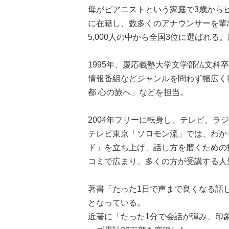
母がピアニストという家庭で3歳から
に在籍し、数多くのアナウンサーを輩
5,000人の中から全国3位に選ばれ
1995年、慶応義塾大学文学部仏文
情報番組などジャンルを問わず幅広く
都 心の旅へ」などを担当。
2004年フリーに転身し、テレビ、ラ
テレビ東京「ソロモン流」では、わか
ド」を立ち上げ、話し方を磨くための
コミで広まり、多くの方が受講する人
著書「たった1日で声まで良くなる話
となっている。
近著に「たった1分で会話が弾み、印