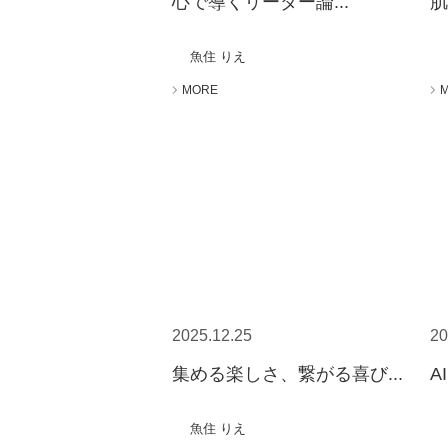
心で導くリーダー論...
肌
魚住 りえ
MORE
2025.12.25
20
集める楽しさ、繋がる喜び...
A
魚住 りえ