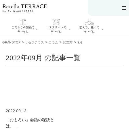
こだわりの製品で
エステサロンで
読んで、聴いて
キレイに
キレイに
キレイに
>
>
>
>
GRANDTOP
リセラテラス
コラム
2022年
9月
2022年09月 の記事一覧
エステサロンで
こだわりの製品
読んで、聴いてキ
キレイに
でキレイに
レイに
リフティング認
SERIES#01 私た
リセラジャーナ
定者在籍サロン
ちについて
ル
を探す
SERIES#02 水へ
糖質制限レシピ
肌改善のプロが
のこだわり
一覧
いるサロンを探
SERIES#03 無
奥迫協子スペシ
す
添加化粧品につ
ャルコンテンツ
リフティング認
いて
お悩みから記事
定とは？
2022.09.13
を探す
肌改善のプロと
ニキビ
日焼け
首
は？
「おもろい」会話の秘訣と
のしわ
敏感肌
た
るみ
シミ
は。...