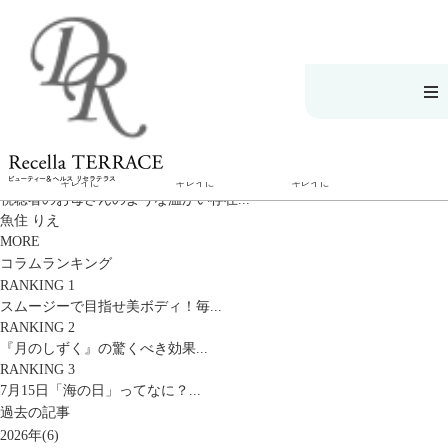
GRANDTOP
>
リセラテラス
>
コラム
>
2018年
>
5月
2018年05月 の記事一覧
こだわりの製品で
エステサロンで
読んで、聴いて
2018.05.02
キレイに
キレイに
キレイに
視聴者のお母さんのような温かい存在...
魚住 りえ
MORE
コラムランキング
RANKING 1
スムージーで目指せ美ボディ！毎...
エステサロンで
こだわりの製品
読んで、聴いてキ
RANKING 2
キレイに
でキレイに
レイに
『月のしずく』の驚くべき効果...
リフティング認
SERIES#01 私た
リセラジャーナ
定者在籍サロン
RANKING 3
ちについて
ル
を探す
SERIES#02 水へ
7月15日「海の日」ってなに？...
糖質制限レシピ
肌改善のプロが
のこだわり
一覧
いるサロンを探
過去の記事
SERIES#03 無
奥迫協子スペシ
す
添加化粧品につ
ャルコンテンツ
2026年(6)
リフティング認
いて