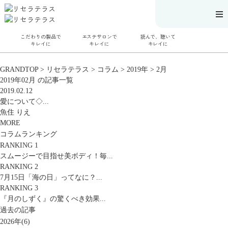
こだわりの製品で
エステサロンで
読んで、聴いて
キレイに
キレイに
キレイに
こだわりの製品
エステサロンで
読んで、聴いてキ
GRANDTOP
>
リセラテラス
>
コラム
>
2019年
>
2月
でキレイに
キレイに
レイに
2019年02月 の記事一覧
SERIES#01 私た
リフティング認
リセラジャーナ
ちについて
定者在籍サロン
ル
2019.02.12
SERIES#02 水へ
を探す
糖質制限レシピ
愛について◇...
のこだわり
肌改善のプロが
一覧
SERIES#03 無
いるサロンを探
奥迫協子スペシ
魚住 りえ
添加化粧品につ
す
ャルコンテンツ
MORE
いて
リフティング認
お悩みから記事
定とは？
を探す
コラムランキング
肌改善のプロと
ニキビ
日焼け
首
RANKING 1
は？
のしわ
敏感肌
た
るみ
シミ
スムージーで目指せ美ボディ！毎...
ミューズへの伝
RANKING 2
言
コラム
7月15日「海の日」ってなに？...
RANKING 3
『月のしずく』の驚くべき効果...
過去の記事
2026年(6)