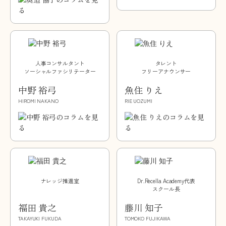
人事コンサルタント
タレント
ソーシャルファシリテーター
フリーアナウンサー
中野 裕弓
魚住 りえ
HIROMI NAKANO
RIE UOZUMI
ナレッジ推進室
Dr.Recella Academy代表
スクール長
福田 貴之
藤川 知子
TAKAYUKI FUKUDA
TOMOKO FUJIKAWA