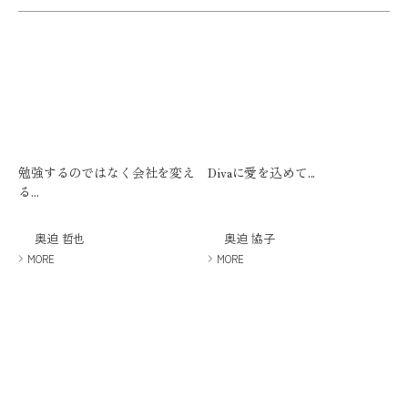
ミューズへの伝
言
コラム
勉強するのではなく会社を変え
Divaに愛を込めて...
る...
奥迫 哲也
奥迫 協子
MORE
MORE