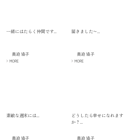
一緒にはたらく仲間です...
届きました〜...
奥迫 協子
奥迫 協子
MORE
MORE
素敵な週末には...
どうしたら幸せになれます
か？...
奥迫 協子
奥迫 協子