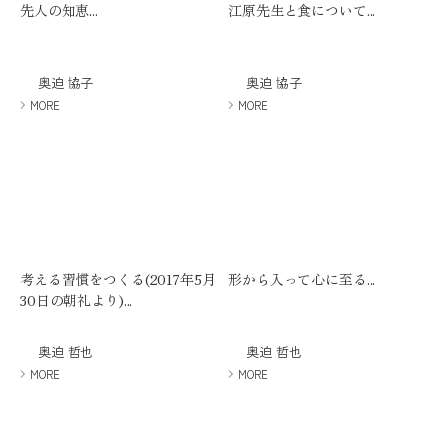
先人の知恵...
江原先生と食について...
奥迫 協子
奥迫 協子
MORE
MORE
考える習慣をつくる(2017年5月
形から入って心に至る...
30日の朝礼より)...
奥迫 哲也
奥迫 哲也
MORE
MORE