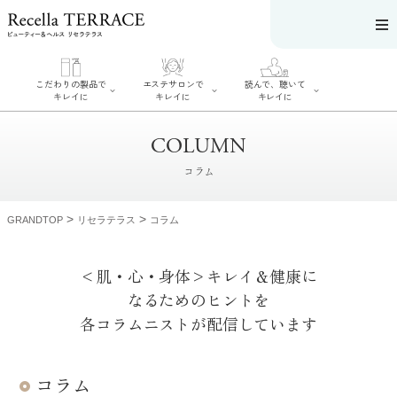
こだわりの製品で
エステサロンで
読んで、聴いて
キレイに
キレイに
キレイに
COLUMN
コラム
エステサロンで
こだわりの製品
>
>
GRANDTOP
リセラテラス
コラム
読んで、聴いてキ
キレイに
でキレイに
レイに
リフティング認
SERIES#01 私た
リセラジャーナ
定者在籍サロン
ちについて
ル
<肌・心・身体>キレイ＆健康に
を探す
SERIES#02 水へ
糖質制限レシピ
肌改善のプロが
のこだわり
一覧
なるためのヒントを
いるサロンを探
SERIES#03 無
奥迫協子スペシ
す
添加化粧品につ
ャルコンテンツ
各コラムニストが配信しています
リフティング認
いて
お悩みから記事
定とは？
を探す
肌改善のプロと
ニキビ
日焼け
首
は？
のしわ
敏感肌
た
コラム
るみ
シミ