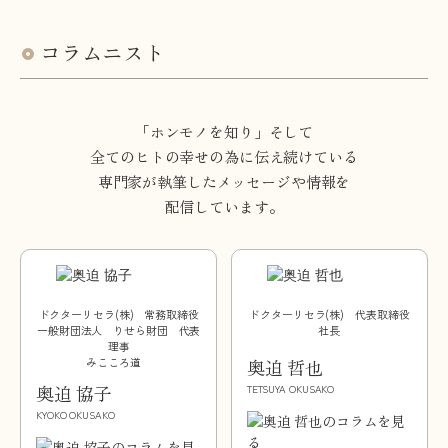
コラムニスト
「ホンモノを知り」そして
全てのヒトの幸せの為に伝え続けている
専門家が
執筆したメッセージや情報を
配信しています。
ドクターリセラ(株) 常務取締役
ドクターリセラ(株) 代表取締役
一般財団法人 りせら財団 代表
社長
理事
みこころ道
奥迫 哲也
奥迫 協子
TETSUYA OKUSAKO
KYOKO OKUSAKO