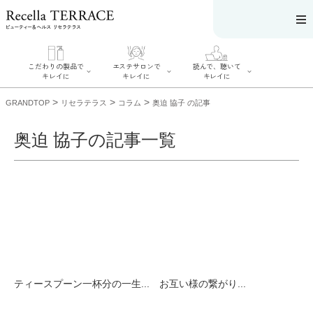
こだわりの製品で
エステサロンで
読んで、聴いて
キレイに
キレイに
キレイに
>
>
>
GRANDTOP
リセラテラス
コラム
奥迫 協子 の記事
奥迫 協子の記事一覧
エステサロンで
こだわりの製品
読んで、聴いてキ
キレイに
でキレイに
レイに
リフティング認
SERIES#01 私た
リセラジャーナ
定者在籍サロン
ちについて
ル
を探す
SERIES#02 水へ
糖質制限レシピ
肌改善のプロが
のこだわり
一覧
いるサロンを探
SERIES#03 無
奥迫協子スペシ
す
添加化粧品につ
ャルコンテンツ
リフティング認
いて
お悩みから記事
定とは？
を探す
肌改善のプロと
ニキビ
日焼け
首
ティースプーン一杯分の一生...
お互い様の繋がり...
は？
のしわ
敏感肌
た
るみ
シミ