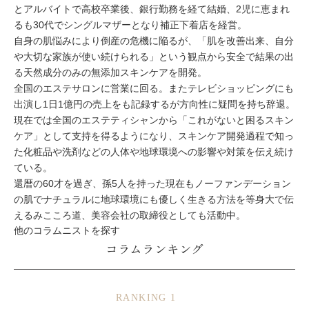
とアルバイトで高校卒業後、銀行勤務を経て結婚、2児に恵まれ
るも30代でシングルマザーとなり補正下着店を経営。
自身の肌悩みにより倒産の危機に陥るが、「肌を改善出来、自分
や大切な家族が使い続けられる」という観点から安全で結果の出
る天然成分のみの無添加スキンケアを開発。
全国のエステサロンに営業に回る。またテレビショッピングにも
出演し1日1億円の売上をも記録するが方向性に疑問を持ち辞退。
現在では全国のエステティシャンから「これがないと困るスキン
ケア」として支持を得るようになり、スキンケア開発過程で知っ
た化粧品や洗剤などの人体や地球環境への影響や対策を伝え続け
ている。
還暦の60才を過ぎ、孫5人を持った現在もノーファンデーション
の肌でナチュラルに地球環境にも優しく生きる方法を等身大で伝
えるみこころ道、美容会社の取締役としても活動中。
他のコラムニストを探す
コラムランキング
RANKING 1