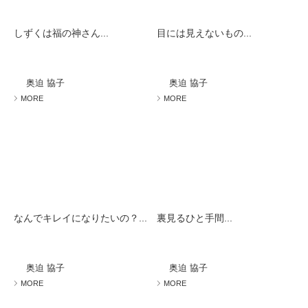
しずくは福の神さん...
目には見えないもの...
奥迫 協子
奥迫 協子
MORE
MORE
なんでキレイになりたいの？...
裏見るひと手間...
奥迫 協子
奥迫 協子
MORE
MORE