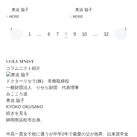
奥迫 協子
奥迫 協子
MORE
MORE
8
1
…
6
7
9
10
…
32
COLUMNIST
コラムニスト紹介
ドクターリセラ(株) 常務取締役
一般財団法人 りせら財団 代表理事
みこころ道
奥迫 協子
KYOKO OKUSAKO
続きを見る
静岡県浜松市出身。
中高一貫女子校に通うが中学2年で最愛の父が他界、以来奨学金