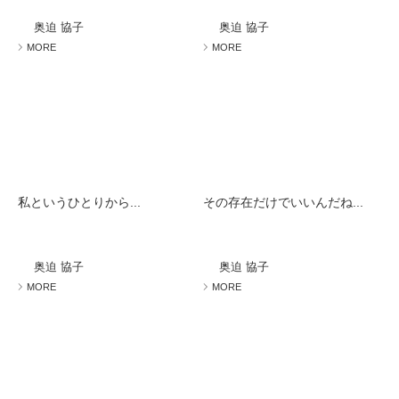
ミューズへの伝
言
コラム
奥迫 協子
奥迫 協子
MORE
MORE
私というひとりから...
その存在だけでいいんだね...
奥迫 協子
奥迫 協子
MORE
MORE