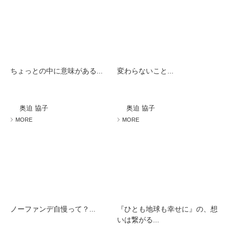
ちょっとの中に意味がある...
変わらないこと...
奥迫 協子
奥迫 協子
MORE
MORE
ノーファンデ自慢って？...
『ひとも地球も幸せに』の、想
いは繋がる...