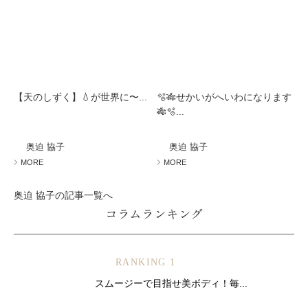
【天のしずく】💧が世界に〜...
🫧🎋せかいがへいわになります
🎋🫧...
奥迫 協子
奥迫 協子
MORE
MORE
奥迫 協子の記事一覧へ
コラムランキング
RANKING 1
スムージーで目指せ美ボディ！毎...