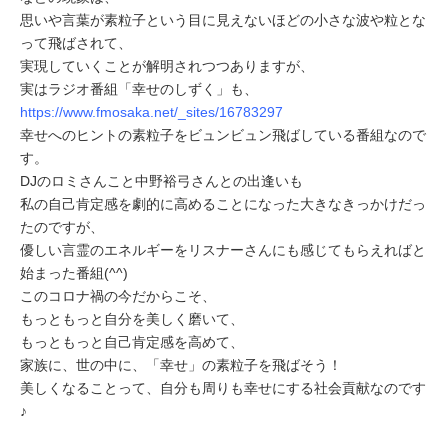
思いや言葉が素粒子という目に見えないほどの小さな波や粒とな
って飛ばされて、
実現していくことが解明されつつありますが、
実はラジオ番組「幸せのしずく」も、
https://www.fmosaka.net/_sites/16783297
幸せへのヒントの素粒子をビュンビュン飛ばしている番組なので
す。
DJのロミさんこと中野裕弓さんとの出逢いも
私の自己肯定感を劇的に高めることになった大きなきっかけだっ
たのですが、
優しい言霊のエネルギーをリスナーさんにも感じてもらえればと
始まった番組(^^)
このコロナ禍の今だからこそ、
もっともっと自分を美しく磨いて、
もっともっと自己肯定感を高めて、
家族に、世の中に、「幸せ」の素粒子を飛ばそう！
美しくなることって、自分も周りも幸せにする社会貢献なのです
♪