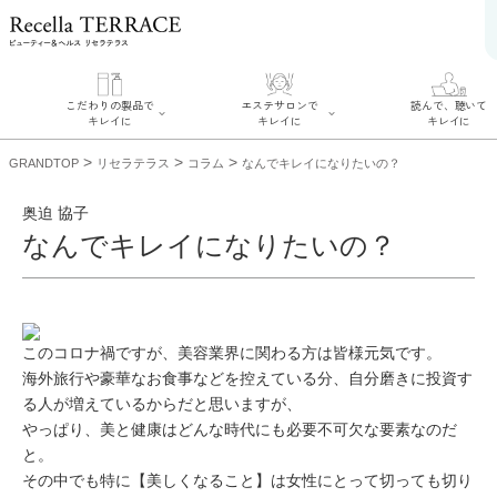
こだわりの製品で
エステサロンで
読んで、聴いて
キレイに
キレイに
キレイに
>
>
>
GRANDTOP
リセラテラス
コラム
なんでキレイになりたいの？
奥迫 協子
なんでキレイになりたいの？
エステサロンでキレイ
こだわりの製品でキレ
読んで、聴いてキ
に
イに
に
このコロナ禍ですが、美容業界に関わる方は皆様元気です。
リフティング認定者在
SERIES#01 私たちに
リセラジャーナ
籍サロンを探す
ついて
海外旅行や豪華なお食事などを控えている分、自分磨きに投資す
糖質制限レシピ
肌改善のプロがいるサ
SERIES#02 水へのこ
奥迫協子スペシャ
ロンを探す
る人が増えているからだと思いますが、
だわり
ンテンツ
リフティング認定と
SERIES#03 無添加化
やっぱり、美と健康はどんな時代にも必要不可欠な要素なのだ
お悩みから記事を
は？
粧品について
ニキビ
日焼け
首
肌改善のプロとは？
と。
わ
敏感肌
たるみ
ミューズへの伝
その中でも特に【美しくなること】は女性にとって切っても切り
コラム