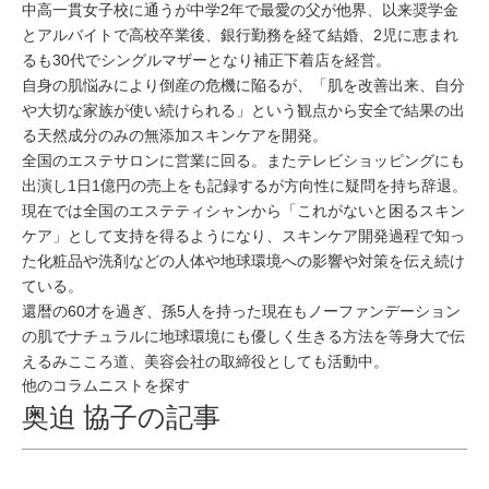
中高一貫女子校に通うが中学2年で最愛の父が他界、以来奨学金
とアルバイトで高校卒業後、銀行勤務を経て結婚、2児に恵まれ
るも30代でシングルマザーとなり補正下着店を経営。
自身の肌悩みにより倒産の危機に陥るが、「肌を改善出来、自分
や大切な家族が使い続けられる」という観点から安全で結果の出
る天然成分のみの無添加スキンケアを開発。
全国のエステサロンに営業に回る。またテレビショッピングにも
出演し1日1億円の売上をも記録するが方向性に疑問を持ち辞退。
現在では全国のエステティシャンから「これがないと困るスキン
ケア」として支持を得るようになり、スキンケア開発過程で知っ
た化粧品や洗剤などの人体や地球環境への影響や対策を伝え続け
ている。
還暦の60才を過ぎ、孫5人を持った現在もノーファンデーション
の肌でナチュラルに地球環境にも優しく生きる方法を等身大で伝
えるみこころ道、美容会社の取締役としても活動中。
他のコラムニストを探す
奥迫 協子の記事