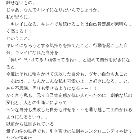
離せないもの。
じゃあ、なんでキレイになりたいんでしょうか。
私が思うに、
「キレイになる、キレイで居続けることは自己肯定感が素晴らし
く高まる！！」
ということ。
キレイになろうとする気持ちを持てたこと、行動を起こした自
分、キレイになれた自分を
「偉い^_^いけてる！頑張ってるね～」と認めて自分を好きにな
ると、
今度はそれに輪をかけて失敗した自分も、ダサい自分も丸ごと
「あはは。。なんかこんな私も可愛いよ」と好きになる。。と、
あら不思議、周りも愛せるようになる～～！！
かく言う私も、元々自己肯定感が低い人だったのに、劇的な肌の
変化と、人との出逢いによって、
ヘンな自分も失敗した自分も許せる～～を通り越して面白がれる
ようになるという。。
以前から注目されている
量子力学の世界でも、引き寄せの法則やシンクロニシティや祈り
などの現象は、