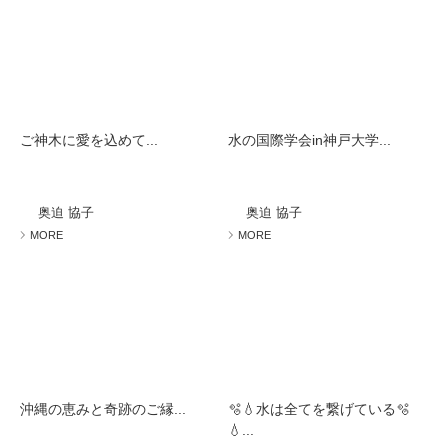
ご神木に愛を込めて...
水の国際学会in神戸大学...
奥迫 協子
奥迫 協子
MORE
MORE
沖縄の恵みと奇跡のご縁...
🫧💧水は全てを繋げている🫧
💧...