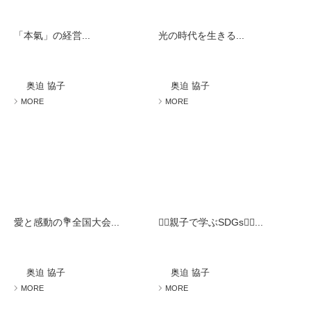
「本氣」の経営...
光の時代を生きる...
奥迫 協子
奥迫 協子
MORE
MORE
愛と感動の💐全国大会...
🧚‍♀️親子で学ぶSDGs🧚‍♀️...
奥迫 協子
奥迫 協子
MORE
MORE