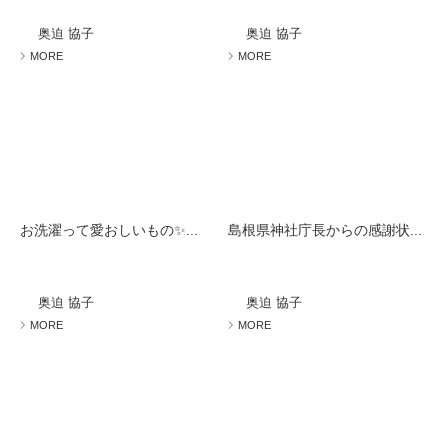
奥迫 協子
奥迫 協子
MORE
MORE
お洗濯って愛おしいもの✨...
島根県神社庁長からの感謝状...
奥迫 協子
奥迫 協子
MORE
MORE