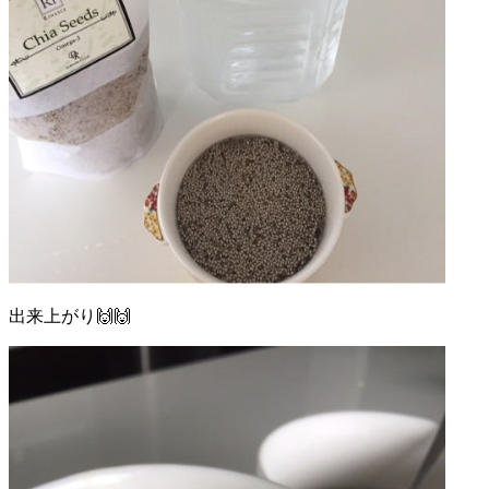
出来上がり🙌🙌