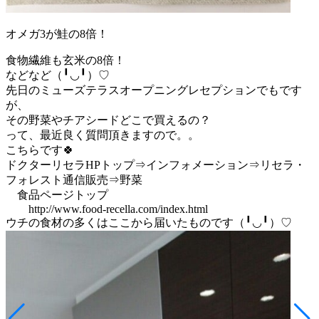
オメガ3が鮭の8倍！
食物繊維も玄米の8倍！
などなど（╹◡╹）♡
先日のミューズテラスオープニングレセプションでもです
が、
その野菜やチアシードどこで買えるの？
って、最近良く質問頂きますので。。
こちらです🍀
ドクターリセラHPトップ⇒インフォメーション⇒リセラ・
フォレスト通信販売⇒野菜
食品ページトップ
http://www.food-recella.com/index.html
ウチの食材の多くはここから届いたものです（╹◡╹）♡