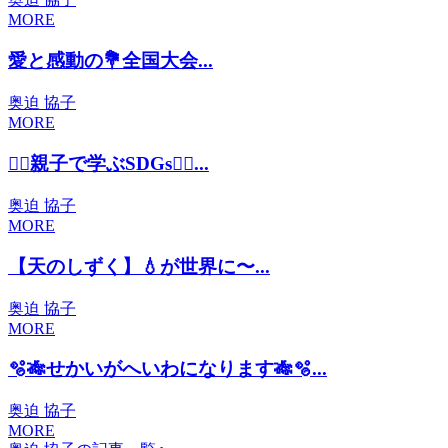
MORE
愛と感動の💐全国大会...
奥迫 協子
MORE
🧚‍♀️親子で学ぶSDGs🧚‍♀️...
奥迫 協子
MORE
【天のしずく】💧が世界に〜...
奥迫 協子
MORE
🫧🎋せかいがへいわになります🎋🫧...
奥迫 協子
MORE