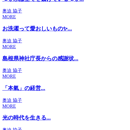
奥迫 協子
MORE
お洗濯って愛おしいもの✨...
奥迫 協子
MORE
島根県神社庁長からの感謝状...
奥迫 協子
MORE
「本氣」の経営...
奥迫 協子
MORE
光の時代を生きる...
奥迫 協子