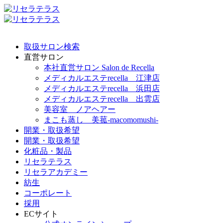
取扱サロン検索
直営サロン
本社直営サロン Salon de Recella
メディカルエステrecella 江津店
メディカルエステrecella 浜田店
メディカルエステrecella 出雲店
美容室 ノアヘアー
まこも蒸し 美菰-macomomushi-
開業・取扱希望
開業・取扱希望
化粧品・製品
リセラテラス
リセラアカデミー
紡生
コーポレート
採用
ECサイト