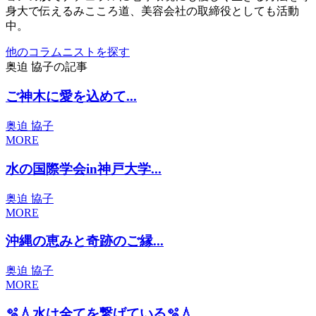
身大で伝えるみこころ道、美容会社の取締役としても活動
中。
他のコラムニストを探す
奥迫 協子の記事
ご神木に愛を込めて...
奥迫 協子
MORE
水の国際学会in神戸大学...
奥迫 協子
MORE
沖縄の恵みと奇跡のご縁...
奥迫 協子
MORE
🫧💧水は全てを繋げている🫧💧...