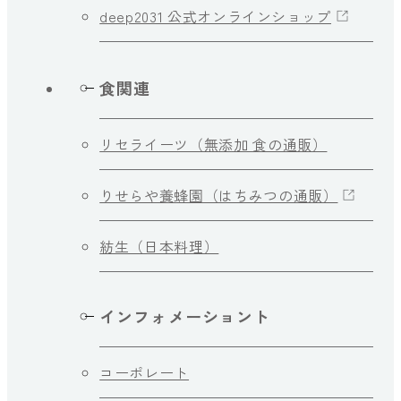
deep2031 公式オンラインショップ
食関連
リセライーツ（無添加 食の通販）
りせらや養蜂園（はちみつの通販）
紡生（日本料理）
インフォメーショント
コーポレート