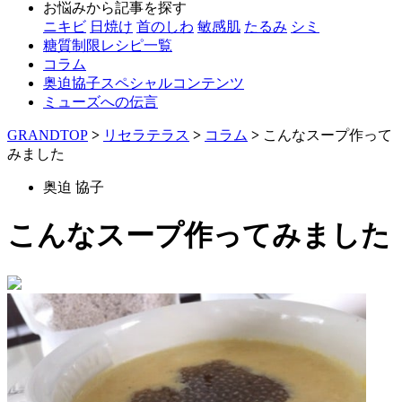
お悩みから記事を探す
ニキビ
日焼け
首のしわ
敏感肌
たるみ
シミ
糖質制限レシピ一覧
コラム
奥迫協子スペシャルコンテンツ
ミューズへの伝言
GRANDTOP
>
リセラテラス
>
コラム
>
こんなスープ作って
みました
奥迫 協子
こんなスープ作ってみました