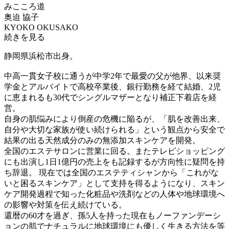
みこころ道
奥迫 協子
KYOKO OKUSAKO
続きを見る
静岡県浜松市出身。
中高一貫女子校に通うが中学2年で最愛の父が他界、以来奨
学金とアルバイトで高校卒業後、銀行勤務を経て結婚、2児
に恵まれるも30代でシングルマザーとなり補正下着店を経
営。
自身の肌悩みにより倒産の危機に陥るが、「肌を改善出来、
自分や大切な家族が使い続けられる」という観点から安全で
結果の出る天然成分のみの無添加スキンケアを開発。
全国のエステサロンに営業に回る。またテレビショッピング
にも出演し1日1億円の売上をも記録するが方向性に疑問を持
ち辞退。 現在では全国のエステティシャンから「これがな
いと困るスキンケア」として支持を得るようになり、スキン
ケア開発過程で知った化粧品や洗剤などの人体や地球環境へ
の影響や対策を伝え続けている。
還暦の60才を過ぎ、孫5人を持った現在もノーファンデーシ
ョンの肌でナチュラルに地球環境にも優しく生きる方法を等