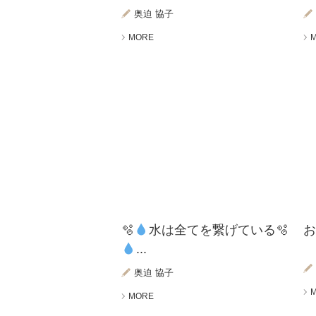
奥迫 協子
MORE
🫧
水は全てを繋げている🫧
...
奥迫 協子
MORE