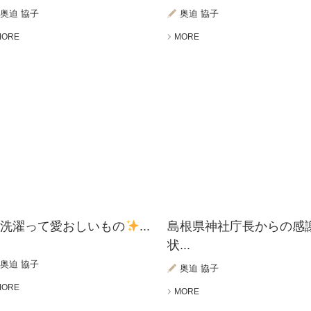
奥迫 協子
奥迫 協子
MORE
MORE
お洗濯って愛おしいもの
...
島根県神社庁長からの感
状...
奥迫 協子
奥迫 協子
MORE
MORE