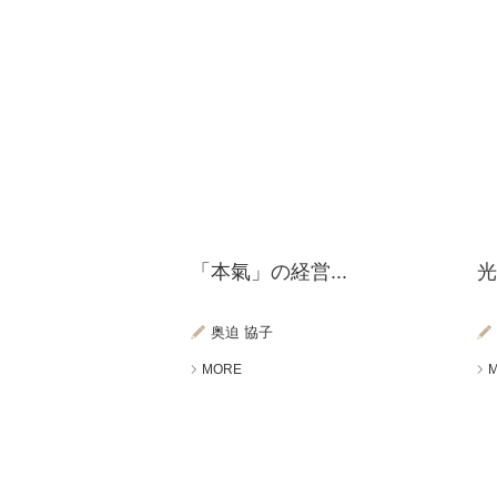
「本氣」の経営...
光
奥迫 協子
MORE