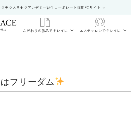
セラテラス
リセラアカデミー
紡生
コーポレート
採用
ECサイト
こだわりの製品で
キレイに
エステサロンで
キレイに
ドはフリーダム