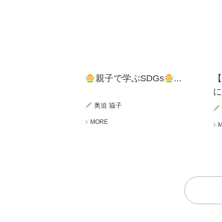
親子で学ぶSDGs
...
に
奥迫 協子
MORE