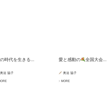
の時代を生きる...
愛と感動の
全国大会...
奥迫 協子
奥迫 協子
MORE
MORE