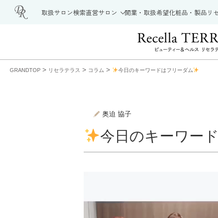
取扱サロン検索
直営サロン
開業・取扱希望
化粧品・製品
リ
>
>
>
GRANDTOP
リセラテラス
コラム
今日のキーワードはフリーダム
奥迫 協子
今日のキーワー