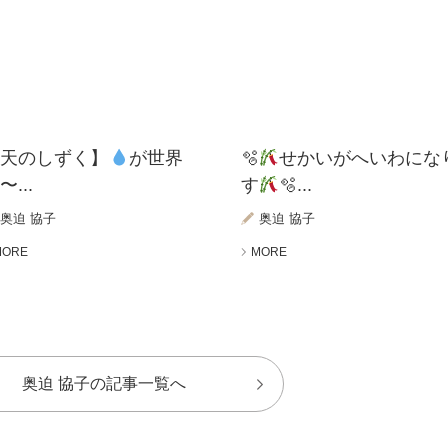
【天のしずく】
が世界
🫧
せかいがへいわにな
〜...
す
🫧...
奥迫 協子
奥迫 協子
MORE
MORE
奥迫 協子の記事一覧へ