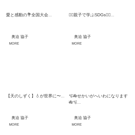
愛と感動の💐全国大会...
🧚‍♀️親子で学ぶSDGs🧚‍♀️...
奥迫 協子
奥迫 協子
MORE
MORE
【天のしずく】💧が世界に〜...
🫧🎋せかいがへいわになります
🎋🫧...
奥迫 協子
奥迫 協子
MORE
MORE