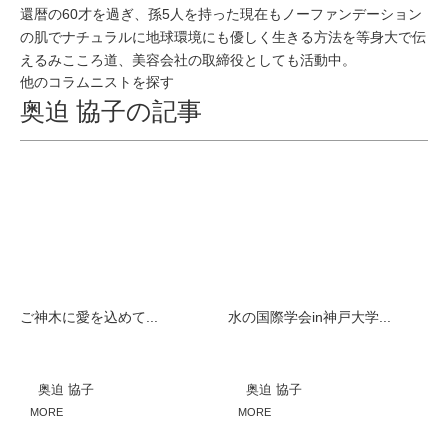
還暦の60才を過ぎ、孫5人を持った現在もノーファンデーション
の肌でナチュラルに地球環境にも優しく生きる方法を等身大で伝
えるみこころ道、美容会社の取締役としても活動中。
他のコラムニストを探す
奥迫 協子の記事
ご神木に愛を込めて...
水の国際学会in神戸大学...
奥迫 協子
奥迫 協子
MORE
MORE