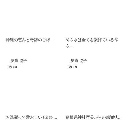
沖縄の恵みと奇跡のご縁...
🫧💧水は全てを繋げている🫧
💧...
奥迫 協子
奥迫 協子
MORE
MORE
お洗濯って愛おしいもの✨...
島根県神社庁長からの感謝状...