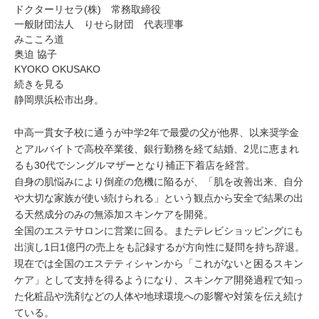
ドクターリセラ(株) 常務取締役
一般財団法人 りせら財団 代表理事
みこころ道
奥迫 協子
KYOKO OKUSAKO
続きを見る
静岡県浜松市出身。
中高一貫女子校に通うが中学2年で最愛の父が他界、以来奨学金
とアルバイトで高校卒業後、銀行勤務を経て結婚、2児に恵まれ
るも30代でシングルマザーとなり補正下着店を経営。
自身の肌悩みにより倒産の危機に陥るが、「肌を改善出来、自分
や大切な家族が使い続けられる」という観点から安全で結果の出
る天然成分のみの無添加スキンケアを開発。
全国のエステサロンに営業に回る。またテレビショッピングにも
出演し1日1億円の売上をも記録するが方向性に疑問を持ち辞退。
現在では全国のエステティシャンから「これがないと困るスキン
ケア」として支持を得るようになり、スキンケア開発過程で知っ
た化粧品や洗剤などの人体や地球環境への影響や対策を伝え続け
ている。