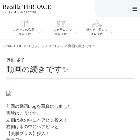
こだわりの製品で
エステサロンで
読んで、聴いて
キレイに
キレイに
キレイに
>
>
>
GRANDTOP
リセラテラス
コラム
動画の続きです✨
奥迫 協子
動画の続きです✨
エステサロンで
こだわりの製品
読んで、聴いてキ
キレイに
でキレイに
レイに
リフティング認
SERIES#01 私た
リセラジャーナ
定者在籍サロン
ちについて
ル
を探す
SERIES#02 水へ
糖質制限レシピ
肌改善のプロが
のこだわり
一覧
いるサロンを探
前回の動画blogを写真にしました
SERIES#03 無
奥迫協子スペシ
す
添加化粧品につ
ャルコンテンツ
実験はこうです。
リフティング認
いて
お悩みから記事
定とは？
左側は水の中にヘアピン投入！
を探す
肌改善のプロと
ニキビ
日焼け
首
右側は水の中にヘアピンと
は？
のしわ
敏感肌
た
【美肌プラス】投入！
るみ
シミ