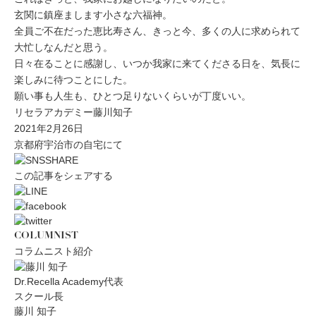
玄関に鎮座まします小さな六福神。
全員ご不在だった恵比寿さん、きっと今、多くの人に求められて
大忙しなんだと思う。
日々在ることに感謝し、いつか我家に来てくださる日を、気長に
楽しみに待つことにした。
願い事も人生も、ひとつ足りないくらいが丁度いい。
リセラアカデミー藤川知子
2021年2月26日
京都府宇治市の自宅にて
この記事をシェアする
COLUMNIST
コラムニスト紹介
Dr.Recella Academy代表
スクール長
藤川 知子