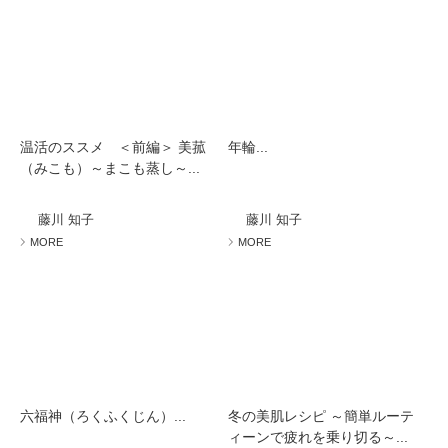
温活のススメ ＜前編＞ 美菰
年輪...
（みこも）～まこも蒸し～...
藤川 知子
藤川 知子
MORE
MORE
六福神（ろくふくじん）...
冬の美肌レシピ ～簡単ルーテ
ィーンで疲れを乗り切る～...