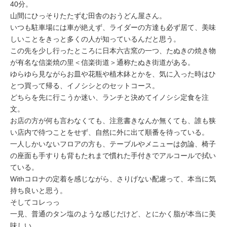
ミューズへの伝
40分。
言
コラム
山間にひっそりたたずむ田舎のおうどん屋さん。
いつも駐車場には車が絶えず、ライダーの方達も必ず居て、美味
しいことをきっと多くの人が知っているんだと思う。
この先を少し行ったところに日本六古窯の一つ、たぬきの焼き物
が有名な信楽焼の里＜信楽街道＞通称たぬき街道がある。
ゆらゆら見ながらお皿や花瓶や植木鉢とかを、気に入った時はひ
とつ買って帰る、イノシシとのセットコース。
どちらを先に行こうか迷い、ランチと決めてイノシシ定食を注
文。
お店の方が何も言わなくても、注意書きなんか無くても、誰も狭
い店内で待つことをせず、自然に外に出て順番を待っている。
一人しかいないフロアの方も、テーブルやメニューは勿論、椅子
の座面も手すりも背もたれまで慣れた手付きでアルコールで拭い
ている。
Withコロナの定着を感じながら、さりげない配慮って、本当に気
持ち良いと思う。
そしてコレっっ
一見、普通のタン塩のような感じだけど、とにかく脂が本当に美
味しい。