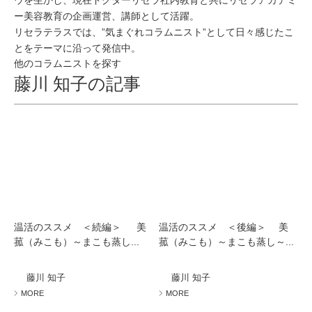
ウを生かし、現在ドクターリセラ社内教育と共にリセラアカデミ
ー美容教育の企画運営、講師として活躍。
リセラテラスでは、”気まぐれコラムニスト”として日々感じたこ
とをテーマに沿って発信中。
他のコラムニストを探す
藤川 知子の記事
温活のススメ ＜続編＞ 美
温活のススメ ＜後編＞ 美
菰（みこも）～まこも蒸し...
菰（みこも）～まこも蒸し～...
藤川 知子
藤川 知子
MORE
MORE