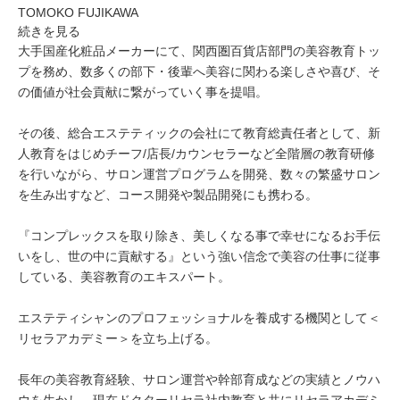
TOMOKO FUJIKAWA
続きを見る
大手国産化粧品メーカーにて、関西圏百貨店部門の美容教育トッ
プを務め、数多くの部下・後輩へ美容に関わる楽しさや喜び、そ
の価値が社会貢献に繋がっていく事を提唱。
その後、総合エステティックの会社にて教育総責任者として、新
人教育をはじめチーフ/店長/カウンセラーなど全階層の教育研修
を行いながら、サロン運営プログラムを開発、数々の繁盛サロン
を生み出すなど、コース開発や製品開発にも携わる。
『コンプレックスを取り除き、美しくなる事で幸せになるお手伝
いをし、世の中に貢献する』という強い信念で美容の仕事に従事
している、美容教育のエキスパート。
エステティシャンのプロフェッショナルを養成する機関として＜
リセラアカデミー＞を立ち上げる。
長年の美容教育経験、サロン運営や幹部育成などの実績とノウハ