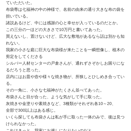
ていただいた。
布袋尊は七福神の中の神様で、名前の由来の通り大きな布の袋を
担いでいる。
諸説あるけど、中には感謝の心と幸せが入っているのだとか。
この三分の一ほどの大きさで10万円と書いてあった。
買えないし、置けないけど、広大な敷地があるなら話は別かも知
れない。
我家の小さな庭に巨大な布袋様が来たことを一瞬想像し、植木の
剪定をしてくださる
シルバー人材センターの戸倉さんが、通れずさぞかしお困りにな
るだろうと思った。
店内にはお皿や壺や様々な焼き物が、所狭しとひしめき合ってい
る。
その一角に、小さな七福神がたくさん並べてあった。
布袋さんと目が合った、ような気がして手に取った。
灰焼きや金塗りや素焼きなど、3種類がそれぞれ各10～20、
全部で300以上はある感じ。
いくら探しても布袋さんは私が手に取った一体のみで、後は見つ
けられなかった。
これはきっと、我家にお越しになりたいのだと。