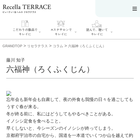
こだわりの製品で
エステサロンで
読んで、聴いて
キレイに
キレイに
キレイに
>
>
>
GRANDTOP
リセラテラス
コラム
六福神（ろくふくじん）
藤川 知子
六福神（ろくふくじん）
エステサロンで
こだわりの製品
読んで、聴いてキ
キレイに
でキレイに
レイに
リフティング認
SERIES#01 私た
リセラジャーナ
定者在籍サロン
ちについて
ル
を探す
SERIES#02 水へ
糖質制限レシピ
忘年会も新年会も自粛して、夜の外食も我慢の日々を過ごしても
肌改善のプロが
のこだわり
一覧
いるサロンを探
うすぐ春が来る。
SERIES#03 無
奥迫協子スペシ
す
添加化粧品につ
ャルコンテンツ
冬が終る前に、私にはどうしてもやるべきことがある。
リフティング認
いて
お悩みから記事
定とは？
イノシシ定食を食べること。
を探す
肌改善のプロと
ニキビ
日焼け
首
は？
早くしないと、今シーズンのイノシシが終ってしまう。
のしわ
敏感肌
た
るみ
シミ
京都府宇治市の自宅から、国道を一本道でいくつか山を越えて約