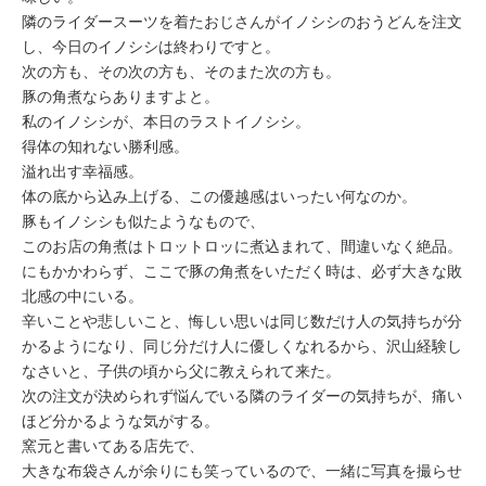
隣のライダースーツを着たおじさんがイノシシのおうどんを注文
し、今日のイノシシは終わりですと。
次の方も、その次の方も、そのまた次の方も。
豚の角煮ならありますよと。
私のイノシシが、本日のラストイノシシ。
得体の知れない勝利感。
溢れ出す幸福感。
体の底から込み上げる、この優越感はいったい何なのか。
豚もイノシシも似たようなもので、
このお店の角煮はトロットロッに煮込まれて、間違いなく絶品。
にもかかわらず、ここで豚の角煮をいただく時は、必ず大きな敗
北感の中にいる。
辛いことや悲しいこと、悔しい思いは同じ数だけ人の気持ちが分
かるようになり、同じ分だけ人に優しくなれるから、沢山経験し
なさいと、子供の頃から父に教えられて来た。
次の注文が決められず悩んでいる隣のライダーの気持ちが、痛い
ほど分かるような気がする。
窯元と書いてある店先で、
大きな布袋さんが余りにも笑っているので、一緒に写真を撮らせ