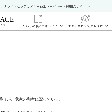
セラテラス
リセラアカデミー
紡生
コーポレート
採用
ECサイト
こだわりの製品で
キレイに
エステサロンで
キレイに
香りが、我家の和室に漂っている。