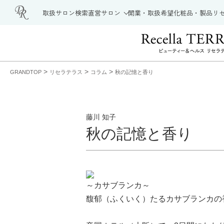
取扱サロン検索
直営サロン
開業・取扱希望
化粧品・製品
リ
>
>
>
GRANDTOP
リセラテラス
コラム
秋の記憶と香り
藤川 知子
秋の記憶と香り
～カサブランカ～
馥郁（ふくいく）たるカサブランカの