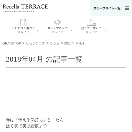
こだわりの製品で
エステサロンで
読んで、聴いて
キレイに
キレイに
キレイに
>
>
>
>
GRANDTOP
リセラテラス
コラム
2018年
4月
2018年04月 の記事一覧
エステサロンで
こだわりの製品
読んで、聴いてキ
キレイに
でキレイに
レイに
リフティング認
SERIES#01 私た
リセラジャーナ
定者在籍サロン
ちについて
ル
を探す
SERIES#02 水へ
糖質制限レシピ
肌改善のプロが
のこだわり
一覧
いるサロンを探
SERIES#03 無
奥迫協子スペシ
す
添加化粧品につ
ャルコンテンツ
リフティング認
いて
お悩みから記事
定とは？
を探す
肌改善のプロと
ニキビ
日焼け
首
春は「伝える気持ち」と「たん
は？
のしわ
敏感肌
た
ぱく質で美肌習慣」◇...
るみ
シミ