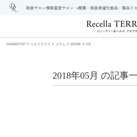
取扱サロン検索
直営サロン
開業・取扱希望
化粧品・製品
リ
>
>
>
>
GRANDTOP
リセラテラス
コラム
2018年
5月
2018年05月 の記事