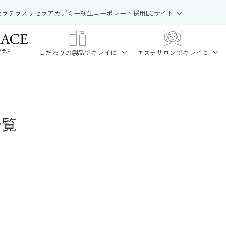
セラテラス
リセラアカデミー
紡生
コーポレート
採用
ECサイト
こだわりの製品で
キレイに
エステサロンで
キレイに
一覧