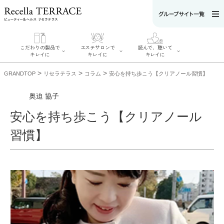
こだわりの製品で
エステサロンで
読んで、聴いて
キレイに
キレイに
キレイに
>
>
>
GRANDTOP
リセラテラス
コラム
安心を持ち歩こう【クリアノール習慣】
奥迫 協子
安心を持ち歩こう【クリアノール
エステサロンで
こだわりの製品
読んで、聴いてキ
キレイに
習慣】
でキレイに
レイに
リフティング認
SERIES#01 私た
リセラジャーナ
定者在籍サロン
ちについて
ル
を探す
SERIES#02 水へ
糖質制限レシピ
肌改善のプロが
のこだわり
一覧
いるサロンを探
SERIES#03 無
奥迫協子スペシ
す
添加化粧品につ
ャルコンテンツ
リフティング認
いて
お悩みから記事
定とは？
を探す
肌改善のプロと
ニキビ
日焼け
首
は？
のしわ
敏感肌
た
るみ
シミ