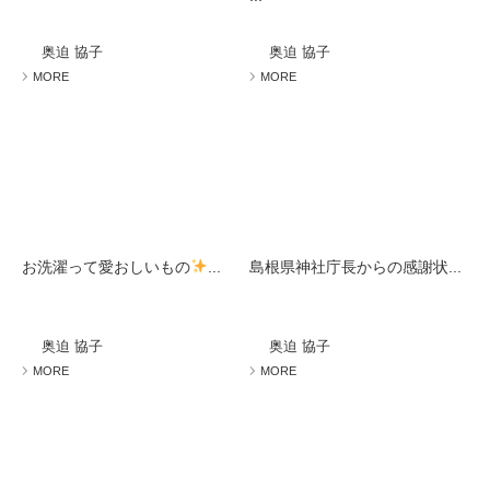
奥迫 協子
奥迫 協子
MORE
MORE
お洗濯って愛おしいもの
...
島根県神社庁長からの感謝状...
奥迫 協子
奥迫 協子
MORE
MORE