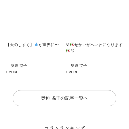
【天のしずく】
が世界に〜...
🫧
せかいがへいわになります
🫧...
奥迫 協子
奥迫 協子
MORE
MORE
奥迫 協子の記事一覧へ
コラムランキング