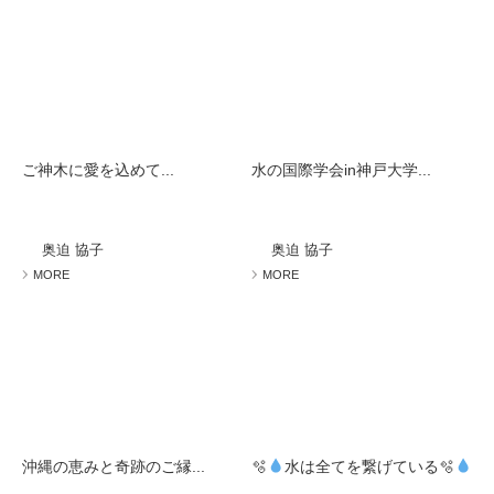
ご神木に愛を込めて...
水の国際学会in神戸大学...
奥迫 協子
奥迫 協子
MORE
MORE
沖縄の恵みと奇跡のご縁...
🫧
水は全てを繋げている🫧
...