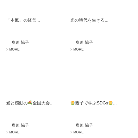
「本氣」の経営...
光の時代を生きる...
奥迫 協子
奥迫 協子
MORE
MORE
愛と感動の
全国大会...
親子で学ぶSDGs
...
奥迫 協子
奥迫 協子
MORE
MORE