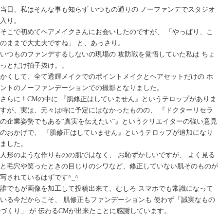
当日、私はそんな事も知らず いつもの通りの ノーファンデでスタジオ
入り。
そこで初めてヘアメイクさんにお会いしたのですが、 「やっぱり、こ
のままで大丈夫ですね」 と、あっさり。
いつものファンデするしないの現場の 攻防戦を覚悟していた私は ちょ
っとだけ拍子抜け。。
かくして、全て透輝メイクでのポイントメイクとヘアセットだけの ホ
ントのノーファンデーションでの撮影となりました。
さらに！CMの中に 『肌修正はしていません』というテロップがありま
すが、実は、元々は特に予定にはなかったものの、 『ドクターリセラ
の企業姿勢でもある“真実を伝えたい”』というクリエイターの強い意見
のおかげで、 『肌修正はしていません』というテロップが追加になり
ました。
人形のような作りものの肌ではなく、 お恥ずかしいですが、 よく見る
と毛穴や笑ったときの目じりのシワなど、修正していない肌そのものが
写されているはずです^_^
誰でもが画像を加工して投稿出来て、むしろ スマホでも常識になって
いる今だからこそ、 肌修正もファンデーションも 使わず「誠実なもの
づくり」 が 伝わるCMが出来たことに感謝しています。