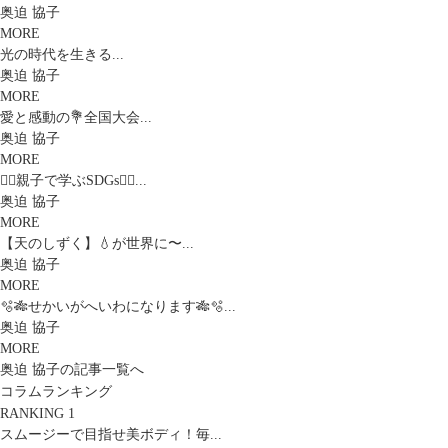
奥迫 協子
MORE
光の時代を生きる...
奥迫 協子
MORE
愛と感動の💐全国大会...
奥迫 協子
MORE
🧚‍♀️親子で学ぶSDGs🧚‍♀️...
奥迫 協子
MORE
【天のしずく】💧が世界に〜...
奥迫 協子
MORE
🫧🎋せかいがへいわになります🎋🫧...
奥迫 協子
MORE
奥迫 協子の記事一覧へ
コラムランキング
RANKING 1
スムージーで目指せ美ボディ！毎...