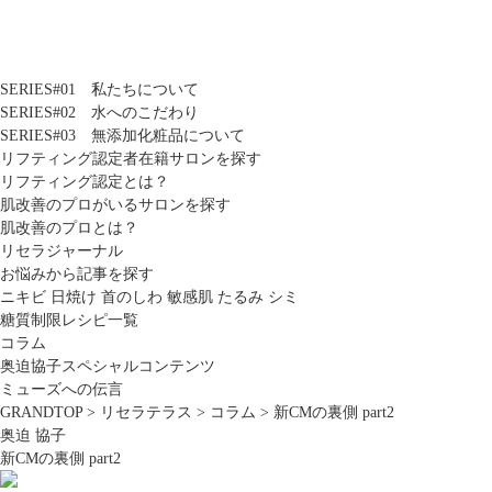
SERIES#01 私たちについて
SERIES#02 水へのこだわり
SERIES#03 無添加化粧品について
リフティング認定者在籍サロンを探す
リフティング認定とは？
肌改善のプロがいるサロンを探す
肌改善のプロとは？
リセラジャーナル
お悩みから記事を探す
ニキビ
日焼け
首のしわ
敏感肌
たるみ
シミ
糖質制限レシピ一覧
コラム
奥迫協子スペシャルコンテンツ
ミューズへの伝言
GRANDTOP
>
リセラテラス
>
コラム
>
新CMの裏側 part2
奥迫 協子
新CMの裏側 part2