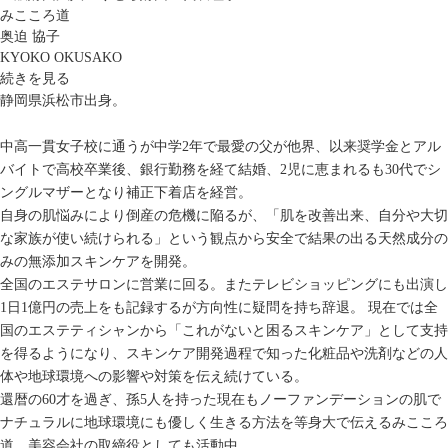
みこころ道
奥迫 協子
KYOKO OKUSAKO
続きを見る
静岡県浜松市出身。
中高一貫女子校に通うが中学2年で最愛の父が他界、以来奨学金とアル
バイトで高校卒業後、銀行勤務を経て結婚、2児に恵まれるも30代でシ
ングルマザーとなり補正下着店を経営。
自身の肌悩みにより倒産の危機に陥るが、「肌を改善出来、自分や大切
な家族が使い続けられる」という観点から安全で結果の出る天然成分の
みの無添加スキンケアを開発。
全国のエステサロンに営業に回る。またテレビショッピングにも出演し
1日1億円の売上をも記録するが方向性に疑問を持ち辞退。 現在では全
国のエステティシャンから「これがないと困るスキンケア」として支持
を得るようになり、スキンケア開発過程で知った化粧品や洗剤などの人
体や地球環境への影響や対策を伝え続けている。
還暦の60才を過ぎ、孫5人を持った現在もノーファンデーションの肌で
ナチュラルに地球環境にも優しく生きる方法を等身大で伝えるみこころ
道、美容会社の取締役としても活動中。