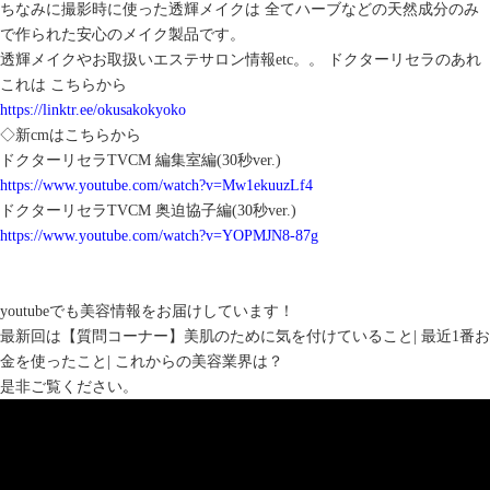
ちなみに撮影時に使った透輝メイクは 全てハーブなどの天然成分のみ
で作られた安心のメイク製品です。
透輝メイクやお取扱いエステサロン情報etc。。 ドクターリセラのあれ
これは こちらから
https://linktr.ee/okusakokyoko
◇新cmはこちらから
ドクターリセラTVCM 編集室編(30秒ver.)
https://www.youtube.com/watch?v=Mw1ekuuzLf4
ドクターリセラTVCM 奥迫協子編(30秒ver.)
https://www.youtube.com/watch?v=YOPMJN8-87g
youtubeでも美容情報をお届けしています！
最新回は【質問コーナー】美肌のために気を付けていること| 最近1番お
金を使ったこと| これからの美容業界は？
是非ご覧ください。