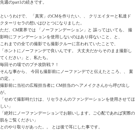
先週のpart1の続きです。
というわけで、 「真実」のCMを作りたい、、 クリエイターと私達ド
クターリセラの想いはひとつになりました。
ただ、CM業界では 「ノーファンデーション」と 謳ってはいても、 撮
影時にファンデーションを使用しないのはあり得ないこと、と、
これまでの全ての撮影でも撮影クルーに言われていたことで、
「ホントにノーファンデで良いんです。 大丈夫だからそのまま撮影し
てください」と、私たち。
毎回その場でのプチ攻防戦？！
そんな事から、 今回も撮影前にノーファンデでと伝えたところ、、 案
の定。。
撮影前に当社の広報担当者に CM担当のヘアメイクさんから呼び出し
が。
「せめて撮影時だけは、リセラさんのファンデーションを使用させてほ
しい」
「絶対にノーファンデーションでお願いします。ご心配であれば実際の
肌をご覧ください」
とのやり取りがあった。。 とは後で耳にした事です。