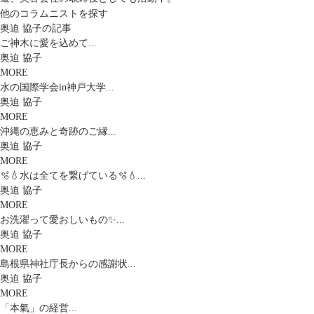
他のコラムニストを探す
奥迫 協子の記事
ご神木に愛を込めて...
奥迫 協子
MORE
水の国際学会in神戸大学...
奥迫 協子
MORE
沖縄の恵みと奇跡のご縁...
奥迫 協子
MORE
🫧💧水は全てを繋げている🫧💧...
奥迫 協子
MORE
お洗濯って愛おしいもの✨...
奥迫 協子
MORE
島根県神社庁長からの感謝状...
奥迫 協子
MORE
「本氣」の経営...