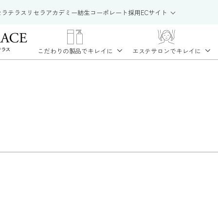
セラテラス
リセラアカデミー
紡生
コーポレート
採用
ECサイト
こだわりの製品で
キレイに
エステサロンで
キレイに