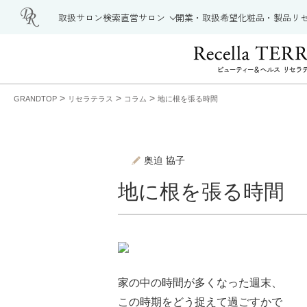
取扱サロン検索
直営サロン
開業・取扱希望
化粧品・製品
リ
>
>
>
GRANDTOP
リセラテラス
コラム
地に根を張る時間
奥迫 協子
地に根を張る時間
家の中の時間が多くなった週末、
この時期をどう捉えて過ごすかで