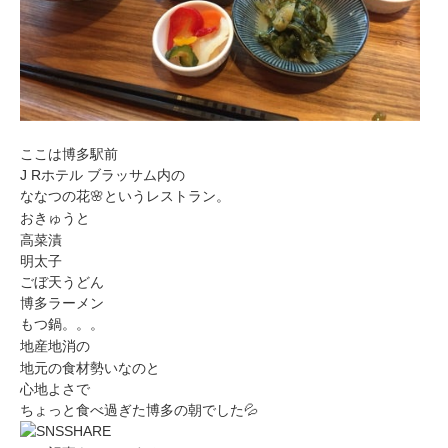
ここは博多駅前
J Rホテル ブラッサム内の
ななつの花🌸というレストラン。
おきゅうと
高菜漬
明太子
ごぼ天うどん
博多ラーメン
もつ鍋。。。
地産地消の
地元の食材勢いなのと
心地よさで
ちょっと食べ過ぎた博多の朝でした💦