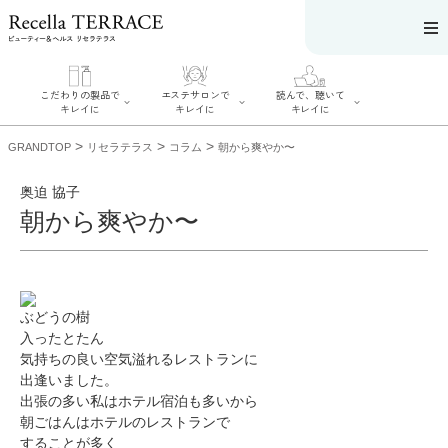
こだわりの製品で
エステサロンで
読んで、聴いて
キレイに
キレイに
キレイに
>
>
>
GRANDTOP
リセラテラス
コラム
朝から爽やか〜
奥迫 協子
朝から爽やか〜
エステサロンで
こだわりの製品
読んで、聴いてキ
キレイに
でキレイに
レイに
リフティング認
SERIES#01 私た
リセラジャーナ
定者在籍サロン
ちについて
ル
を探す
SERIES#02 水へ
ぶどうの樹
糖質制限レシピ
肌改善のプロが
のこだわり
一覧
いるサロンを探
入ったとたん
SERIES#03 無
奥迫協子スペシ
す
添加化粧品につ
気持ちの良い空気溢れるレストランに
ャルコンテンツ
リフティング認
いて
お悩みから記事
定とは？
出逢いました。
を探す
肌改善のプロと
出張の多い私はホテル宿泊も多いから
ニキビ
日焼け
首
は？
のしわ
敏感肌
た
朝ごはんはホテルのレストランで
るみ
シミ
することが多く