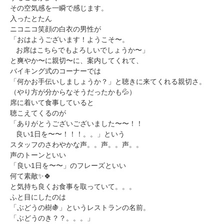
ミューズへの伝
言
その空気感を一瞬で感じます。
コラム
入ったとたん
ニコニコ笑顔の白衣の男性が
「おはようございます！ようこそ〜。
お席はこちらでもよろしいでしょうか〜」
と爽やか〜に親切〜に、案内してくれて、
バイキング式のコーナーでは
「何かお手伝いしましょうか？」と聴きに来てくれる親切さ。
（やり方が分からなそうだったかも💦）
席に着いて食事していると
聴こえてくるのが
「ありがとうございございました〜〜！！
良い1日を〜〜！！！。。」という
スタッフのさわやかな声。。声。。声。。
声のトーンといい
「良い1日を〜〜」のフレーズといい
何て素敵✨🍀
と気持ち良くお食事を取っていて。。。
ふと目にしたのは
「ぶどうの樹🍇」というレストランの名前。
「ぶどうのき？？。。。」