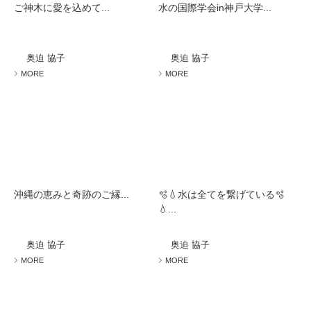
ご神木に愛を込めて...
水の国際学会in神戸大学...
奥迫 協子
奥迫 協子
MORE
MORE
沖縄の恵みと奇跡のご縁...
🫧💧水は全てを繋げている🫧
💧...
奥迫 協子
奥迫 協子
MORE
MORE