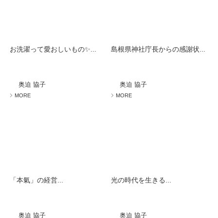
お洗濯って愛おしいもの✨...
島根県神社庁長からの感謝状...
奥迫 協子
奥迫 協子
MORE
MORE
「本氣」の経営...
光の時代を生きる...
奥迫 協子
奥迫 協子