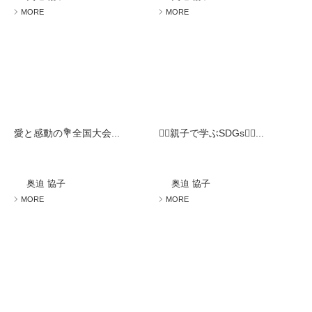
MORE
MORE
愛と感動の💐全国大会...
🧚‍♀️親子で学ぶSDGs🧚‍♀️...
奥迫 協子
奥迫 協子
MORE
MORE