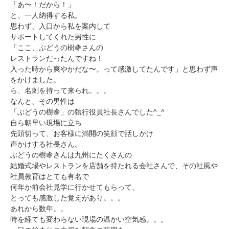
「あ〜！だから！」
と、一人納得する私。
思わず、入口から私を案内して
サポートしてくれた男性に
「ここ、ぶどうの樹🍇さんの
レストランだったんですね！
入った時から爽やかだな〜。って感激してたんです」と思わず声
をかけました。
ら、名刺を持って来られ。。。
なんと、その男性は
「ぶどうの樹🍇」の執行役員社長さんでした^_^
自ら朝早い現場に立ち
先頭切って、お客様に満開の笑顔で話しかけ
声かけする社長さん。
ぶどうの樹🍇さんは九州にたくさんの
結婚式場やレストランを店舗を持たれる会社さんで、その社風や
社員教育はとても有名で
何年か前会社見学に行かせてもらって、
とっても感激した覚えがあり。。。
あれから数年。。
時を経ても変わらない現場の温かい空気感。。。