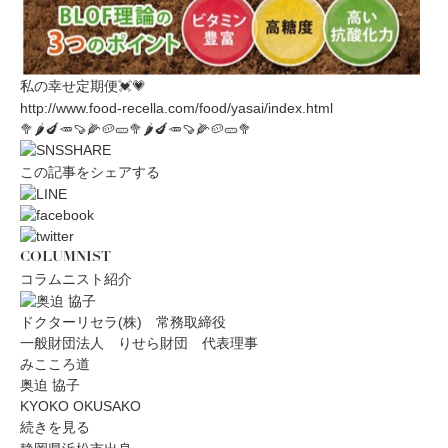
私の幸せ定期便💓💗
http://www.food-recella.com/food/yasai/index.html
🥦🌶🍆🥕🍠🌽🥔🥒🥦🌶🍆🥕🍠🌽🥔🥒🥦
この記事をシェアする
COLUMNIST
コラムニスト紹介
ドクターリセラ(株) 常務取締役
一般財団法人 りせら財団 代表理事
みこころ道
奥迫 協子
KYOKO OKUSAKO
続きを見る