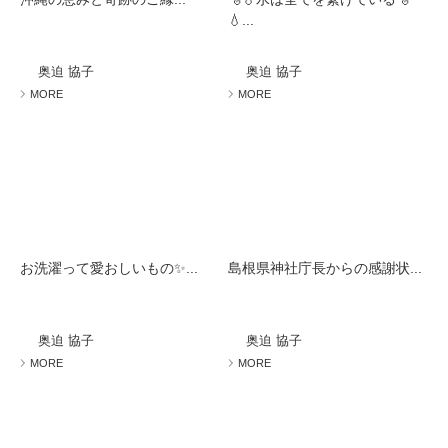
💧...
奥迫 協子
奥迫 協子
MORE
MORE
お洗濯って愛おしいもの✨...
島根県神社庁長からの感謝状...
奥迫 協子
奥迫 協子
MORE
MORE