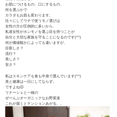
ミューズへの伝
言
お肌につけるもの、口にするもの、
コラム
何を選ぶかで
カラダもお肌も変わります。
往々にしてウチで使うモノ選びは
女性の方が圧倒的に多いから、
私達女性がホンモノを選ぶ目を持つことが
自分と大切な家族を守ることになるのです(^^)
何が価値観かによっても違いますが、
目新しさ？
流行？
美しさ？
安さ？
私はスキンケアも食も中身で選んでいます(^^)
美と健康は一日にしてならず。
ですよね😊
リナーシェと一緒の
ぜーんぶオーガニックなお野菜達
これが届くとテンションあがる。。