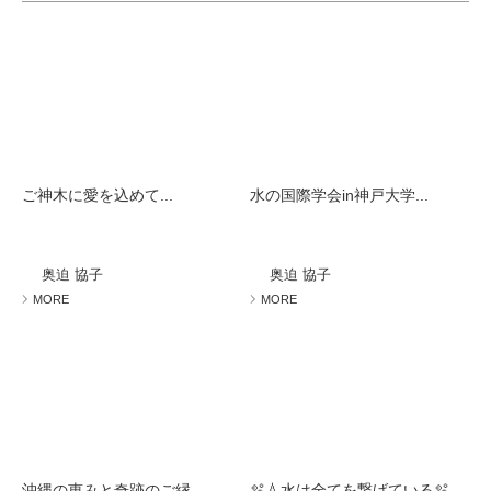
ご神木に愛を込めて...
水の国際学会in神戸大学...
奥迫 協子
奥迫 協子
MORE
MORE
沖縄の恵みと奇跡のご縁...
🫧💧水は全てを繋げている🫧