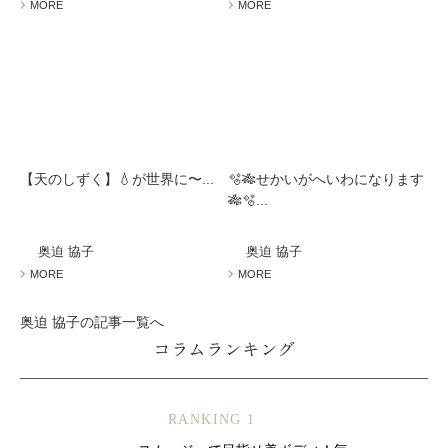
MORE
MORE
【天のしずく】💧が世界に〜...
🫧🎋せかいがへいわになります
🎋🫧...
奥迫 協子
奥迫 協子
MORE
MORE
奥迫 協子の記事一覧へ
コラムランキング
RANKING 1