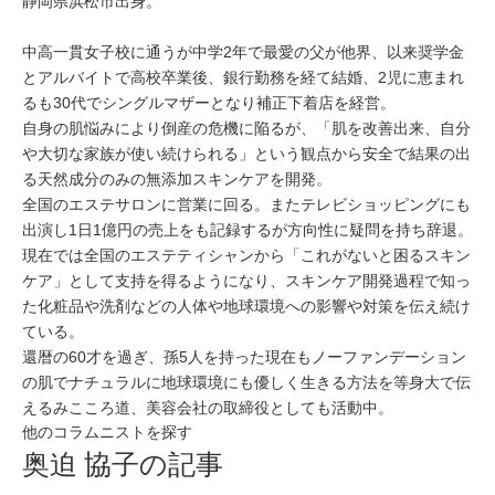
静岡県浜松市出身。
中高一貫女子校に通うが中学2年で最愛の父が他界、以来奨学金
とアルバイトで高校卒業後、銀行勤務を経て結婚、2児に恵まれ
るも30代でシングルマザーとなり補正下着店を経営。
自身の肌悩みにより倒産の危機に陥るが、「肌を改善出来、自分
や大切な家族が使い続けられる」という観点から安全で結果の出
る天然成分のみの無添加スキンケアを開発。
全国のエステサロンに営業に回る。またテレビショッピングにも
出演し1日1億円の売上をも記録するが方向性に疑問を持ち辞退。
現在では全国のエステティシャンから「これがないと困るスキン
ケア」として支持を得るようになり、スキンケア開発過程で知っ
た化粧品や洗剤などの人体や地球環境への影響や対策を伝え続け
ている。
還暦の60才を過ぎ、孫5人を持った現在もノーファンデーション
の肌でナチュラルに地球環境にも優しく生きる方法を等身大で伝
えるみこころ道、美容会社の取締役としても活動中。
他のコラムニストを探す
奥迫 協子の記事