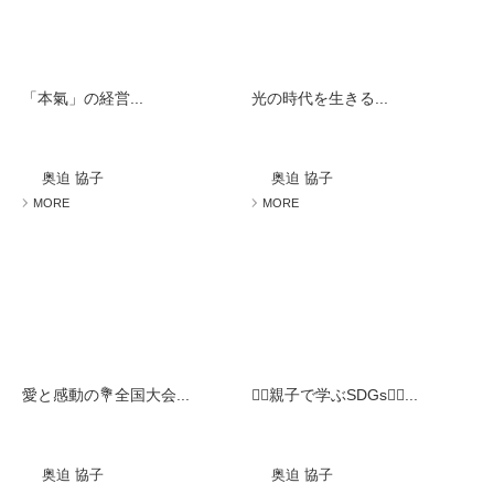
「本氣」の経営...
光の時代を生きる...
奥迫 協子
奥迫 協子
MORE
MORE
愛と感動の💐全国大会...
🧚‍♀️親子で学ぶSDGs🧚‍♀️...
奥迫 協子
奥迫 協子