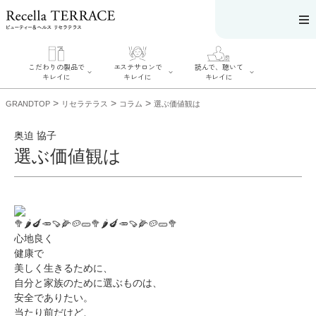
こだわりの製品で
エステサロンで
読んで、聴いて
キレイに
キレイに
キレイに
>
>
>
GRANDTOP
リセラテラス
コラム
選ぶ価値観は
奥迫 協子
選ぶ価値観は
エステサロンで
こだわりの製品
読んで、聴いてキ
キレイに
でキレイに
レイに
リフティング認
SERIES#01 私た
リセラジャーナ
定者在籍サロン
ちについて
ル
を探す
SERIES#02 水へ
🥦🌶🍆🥕🍠🌽🥔🥒🥦🌶🍆🥕🍠🌽🥔🥒🥦
糖質制限レシピ
肌改善のプロが
のこだわり
一覧
いるサロンを探
心地良く
SERIES#03 無
奥迫協子スペシ
す
添加化粧品につ
健康で
ャルコンテンツ
リフティング認
いて
お悩みから記事
定とは？
美しく生きるために、
を探す
肌改善のプロと
自分と家族のために選ぶものは、
ニキビ
日焼け
首
は？
のしわ
敏感肌
た
安全でありたい。
るみ
シミ
当たり前だけど、