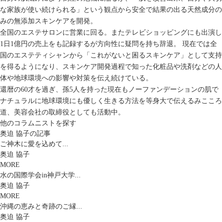
な家族が使い続けられる」という観点から安全で結果の出る天然成分の
みの無添加スキンケアを開発。
全国のエステサロンに営業に回る。またテレビショッピングにも出演し
1日1億円の売上をも記録するが方向性に疑問を持ち辞退。 現在では全
国のエステティシャンから「これがないと困るスキンケア」として支持
を得るようになり、スキンケア開発過程で知った化粧品や洗剤などの人
体や地球環境への影響や対策を伝え続けている。
還暦の60才を過ぎ、孫5人を持った現在もノーファンデーションの肌で
ナチュラルに地球環境にも優しく生きる方法を等身大で伝えるみこころ
道、美容会社の取締役としても活動中。
他のコラムニストを探す
奥迫 協子の記事
ご神木に愛を込めて...
奥迫 協子
MORE
水の国際学会in神戸大学...
奥迫 協子
MORE
沖縄の恵みと奇跡のご縁...
奥迫 協子