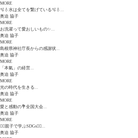
MORE
🫧💧水は全てを繋げている🫧💧...
奥迫 協子
MORE
お洗濯って愛おしいもの✨...
奥迫 協子
MORE
島根県神社庁長からの感謝状...
奥迫 協子
MORE
「本氣」の経営...
奥迫 協子
MORE
光の時代を生きる...
奥迫 協子
MORE
愛と感動の💐全国大会...
奥迫 協子
MORE
🧚‍♀️親子で学ぶSDGs🧚‍♀️...
奥迫 協子