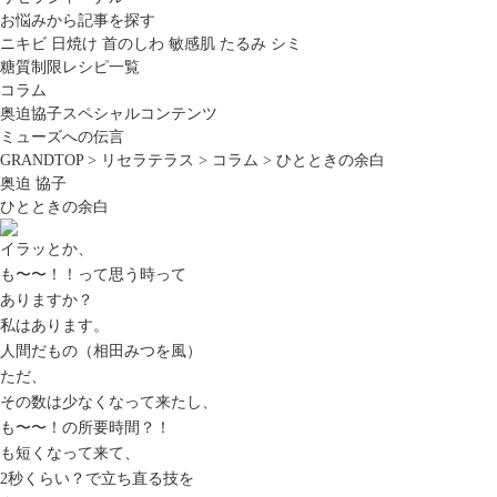
お悩みから記事を探す
ニキビ
日焼け
首のしわ
敏感肌
たるみ
シミ
糖質制限レシピ一覧
コラム
奥迫協子スペシャルコンテンツ
ミューズへの伝言
GRANDTOP
>
リセラテラス
>
コラム
>
ひとときの余白
奥迫 協子
ひとときの余白
イラッとか、
も〜〜！！って思う時って
ありますか？
私はあります。
人間だもの（相田みつを風）
ただ、
その数は少なくなって来たし、
も〜〜！の所要時間？！
も短くなって来て、
2秒くらい？で立ち直る技を