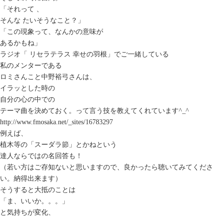
「それって 、
そんな たいそうなこと？」
「この現象って、なんかの意味が
あるかもね」
ラジオ「 リセラテラス 幸せの羽根」でご一緒している
私のメンターである
ロミさんこと中野裕弓さんは、
イラッとした時の
自分の心の中での
テーマ曲を決めておく。って言う技を教えてくれています^_^
http://www.fmosaka.net/_sites/16783297
例えば、
植木等の「スーダラ節」とかねという
達人ならではの名回答も！
（若い方はご存知ないと思いますので、良かったら聴いてみてくださ
い。納得出来ます）
そうすると大抵のことは
「ま、いいか。。。」
と気持ちが変化、