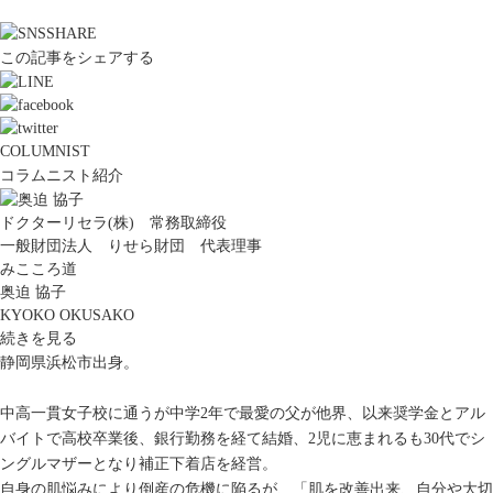
この記事をシェアする
COLUMNIST
コラムニスト紹介
ドクターリセラ(株) 常務取締役
一般財団法人 りせら財団 代表理事
みこころ道
奥迫 協子
KYOKO OKUSAKO
続きを見る
静岡県浜松市出身。
中高一貫女子校に通うが中学2年で最愛の父が他界、以来奨学金とアル
バイトで高校卒業後、銀行勤務を経て結婚、2児に恵まれるも30代でシ
ングルマザーとなり補正下着店を経営。
自身の肌悩みにより倒産の危機に陥るが、「肌を改善出来、自分や大切