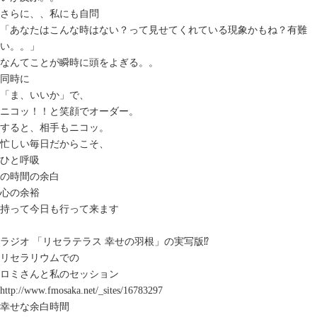
さらに、、私にも自問
「あなたはこんな時はない？って見せてくれている現象かもね？有難
い。。」
なんてことが瞬時に頭をよぎる。。
同時に
「ま、いいか」で、
ニコッ！！と笑顔でオーダー。
すると、相手もニコッ。
忙しい毎日だからこそ、
ひと呼吸
の時間の余白
心の余裕
持って今日も行って来ます
ラジオ 「リセラテラス 幸せの羽根」の実写版⁉️
リセラリウムでの
ロミさんと私のセッション
http://www.fmosaka.net/_sites/16783297
幸せな余白時間