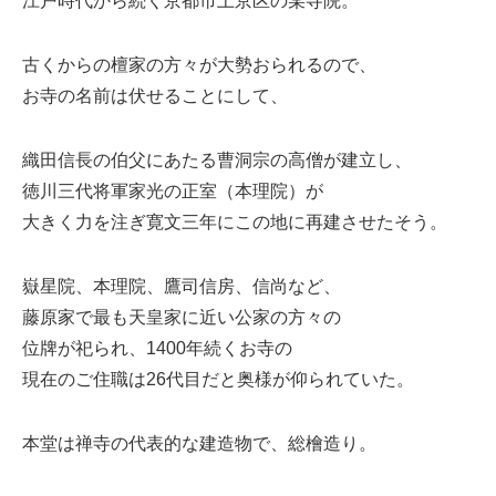
ミューズへの伝
江戸時代から続く京都市上京区の某寺院。
言
コラム
古くからの檀家の方々が大勢おられるので、
お寺の名前は伏せることにして、
織田信長の伯父にあたる曹洞宗の高僧が建立し、
徳川三代将軍家光の正室（本理院）が
大きく力を注ぎ寛文三年にこの地に再建させたそう。
嶽星院、本理院、鷹司信房、信尚など、
藤原家で最も天皇家に近い公家の方々の
位牌が祀られ、1400年続くお寺の
現在のご住職は26代目だと奥様が仰られていた。
本堂は禅寺の代表的な建造物で、総檜造り。