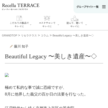
こだわりの製品で
エステサロンで
読んで、聴いて
キレイに
キレイに
キレイに
>
>
>
GRANDTOP
リセラテラス
コラム
Beautiful Legacy 〜美しき遺産〜◇
藤川 知子
Beautiful Legacy 〜美しき遺産〜◇
エステサロンで
こだわりの製品
読んで、聴いてキ
キレイに
でキレイに
レイに
リフティング認
SERIES#01 私た
リセラジャーナ
定者在籍サロン
ちについて
ル
を探す
SERIES#02 水へ
糖質制限レシピ
肌改善のプロが
のこだわり
一覧
いるサロンを探
SERIES#03 無
奥迫協子スペシ
す
添加化粧品につ
ャルコンテンツ
極めて私的な事で誠に恐縮ですが、
リフティング認
いて
お悩みから記事
定とは？
を探す
8月に他界した義父の百か日の法要を行なった。
肌改善のプロと
ニキビ
日焼け
首
は？
のしわ
敏感肌
た
るみ
シミ