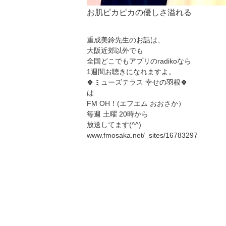
お肌ピカピカの優しさ溢れる
重成美鈴先生のお話は、
大阪近郊以外でも
全国どこでもアプリのradikoなら
1週間お聴きになれますよ。
🍀ミューズテラス 幸せの羽根🍀
は
FM OH！(エフエム おおさか）
毎週 土曜 20時から
放送してます(^^)
www.fmosaka.net/_sites/16783297