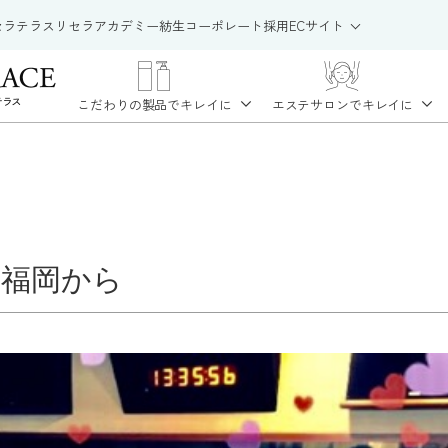
セラテラス
リセラアカデミー
紡生
コーポレート
採用
ECサイト
こだわりの製品で
キレイに
エステサロンで
キレイに
は福岡から