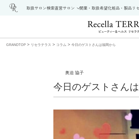
取扱サロン検索
直営サロン
開業・取扱希望
化粧品・製品
リ
>
>
>
GRANDTOP
リセラテラス
コラム
今日のゲストさんは福岡から
奥迫 協子
今日のゲストさん