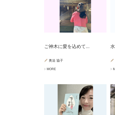
ご神木に愛を込めて...
水
奥迫 協子
MORE