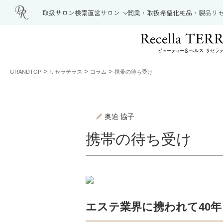
取扱サロン検索
直営サロン
開業・取扱希望
化粧品・製品
リ
>
>
>
GRANDTOP
リセラテラス
コラム
携帯の待ち受け
奥迫 協子
携帯の待ち受け
エステ業界に携われて40年