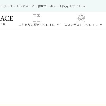
セラテラス
リセラアカデミー
紡生
コーポレート
採用
ECサイト
こだわりの製品で
キレイに
エステサロンで
キレイに