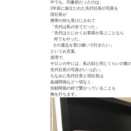
中でも、印象的だったのは、
2年前に旅立たれた先代社長の写真を
現社長が
携帯の待ち受けにされて
「先代は私の全てだった」
「先代はとにかくお客様が喜ぶことなら
何でもやった。
その遺志を受け継いで行きたい」
というお言葉。
道理で、
サロンの中には、私の顔と同じくらいの数
先代社長の写真がいっぱい。
ちなみに先代社長と現社長は
血縁関係など一切なく、
信頼関係の絆で繋がっていることも
胸を打ちます。