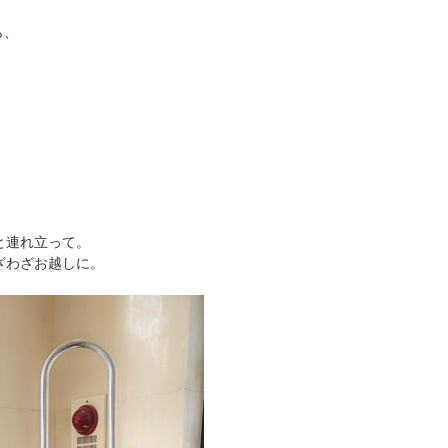
ら、
と連れ立って。
ざわざお越しに。