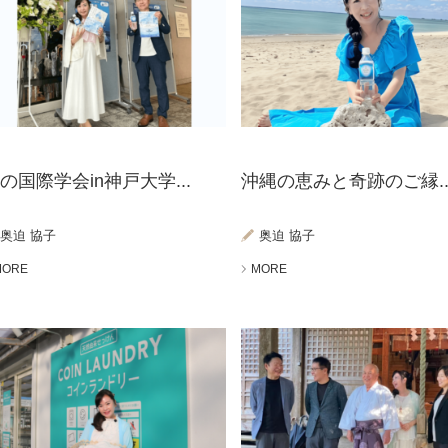
の国際学会in神戸大学...
沖縄の恵みと奇跡のご縁..
奥迫 協子
奥迫 協子
MORE
MORE