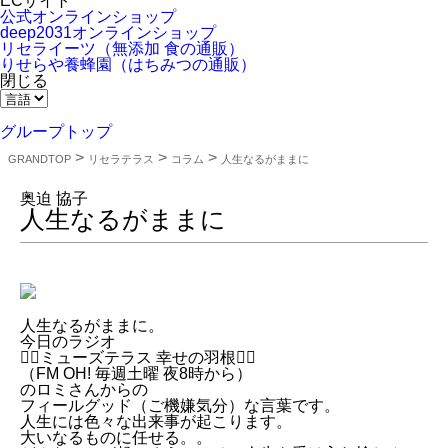
SERIES#01 私
リフティング
ECサイト
リセラジャー
たちについて
認定者在籍サ
公式オンラインショップ
ナル
SERIES#02 水
ロンを探す
deep2031オンラインショップ
糖質制限レシ
へのこだわり
肌改善のプロ
リセライーツ
（無添加 食の通販）
ピ一覧
SERIES#03 無
がいるサロン
りせらや養蜂園
（はちみつの通販）
奥迫協子スペ
添加化粧品に
を探す
閉じる
シャルコンテ
ついて
リフティング
ンツ
認定とは？
お悩みから記
肌改善のプロ
グループトップ
事を探す
とは？
ニキビ
日焼け
>
>
>
GRANDTOP
リセラテラス
コラム
人生なるがままに
首のしわ
敏感
肌
たるみ
シミ
奥迫 協子
ミューズへの
人生なるがままに
伝言
コラム
人生なるがままに。
今日のラジオ
🧚‍♀️ミューズテラス 幸せの羽根🧚‍♀️
（FM OH! 毎週土曜 夜8時から）
のロミさんからの
フィールグッド（ご機嫌気分）な言葉です。
人生には色々な出来事が起こります。
大いなるものに任せる。。