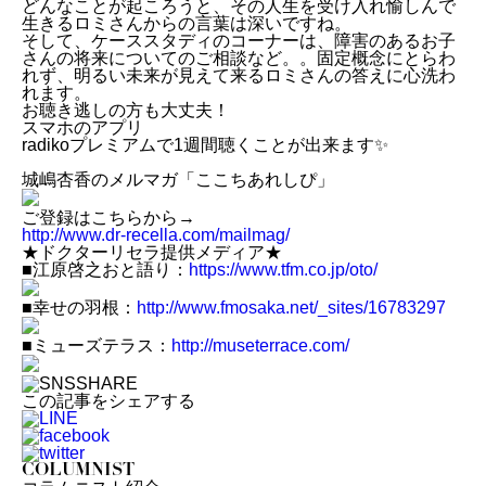
どんなことが起ころうと、その人生を受け入れ愉しんで
生きるロミさんからの言葉は深いですね。
そして、ケーススタディのコーナーは、障害のあるお子
さんの将来についてのご相談など。。固定概念にとらわ
れず、明るい未来が見えて来るロミさんの答えに心洗わ
れます。
お聴き逃しの方も大丈夫！
スマホのアプリ
radikoプレミアムで1週間聴くことが出来ます✨
城嶋杏香のメルマガ「ここちあれしぴ」
ご登録はこちらから→
http://www.dr-recella.com/mailmag/
★ドクターリセラ提供メディア★
■江原啓之おと語り：
https://www.tfm.co.jp/oto/
■幸せの羽根：
http://www.fmosaka.net/_sites/16783297
■ミューズテラス：
http://museterrace.com/
この記事をシェアする
COLUMNIST