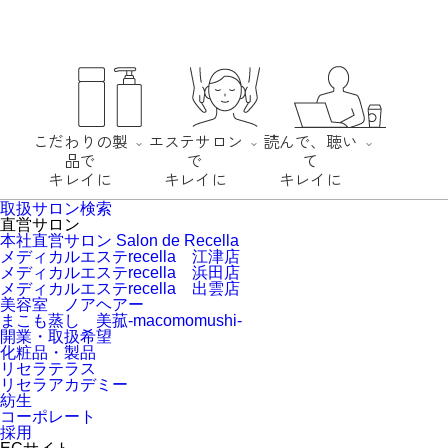
こだわりの製
エステサロン
読んで、聴い
品で
で
て
キレイに
キレイに
キレイに
取扱サロン検索
直営サロン
本社直営サロン Salon de Recella
メディカルエステrecella 江津店
メディカルエステrecella 浜田店
メディカルエステrecella 出雲店
美容室 ノアヘアー
まこも蒸し 美菰-macomomushi-
開業・取扱希望
化粧品・製品
リセラテラス
リセラアカデミー
紡生
コーポレート
こだわりの製
エステサロン
読んで、聴いて
採用
品でキレイに
でキレイに
キレイに