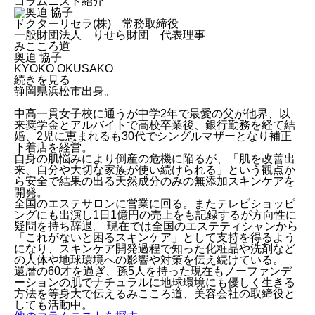
コラムニスト紹介
ドクターリセラ(株) 常務取締役
一般財団法人 りせら財団 代表理事
みこころ道
奥迫 協子
KYOKO OKUSAKO
続きを見る
静岡県浜松市出身。
中高一貫女子校に通うが中学2年で最愛の父が他界、以
来奨学金とアルバイトで高校卒業後、銀行勤務を経て結
婚、2児に恵まれるも30代でシングルマザーとなり補正
下着店を経営。
自身の肌悩みにより倒産の危機に陥るが、「肌を改善出
来、自分や大切な家族が使い続けられる」という観点か
ら安全で結果の出る天然成分のみの無添加スキンケアを
開発。
全国のエステサロンに営業に回る。またテレビショッピ
ングにも出演し1日1億円の売上をも記録するが方向性に
疑問を持ち辞退。 現在では全国のエステティシャンから
「これがないと困るスキンケア」として支持を得るよう
になり、スキンケア開発過程で知った化粧品や洗剤など
の人体や地球環境への影響や対策を伝え続けている。
還暦の60才を過ぎ、孫5人を持った現在もノーファンデ
ーションの肌でナチュラルに地球環境にも優しく生きる
方法を等身大で伝えるみこころ道、美容会社の取締役と
しても活動中。