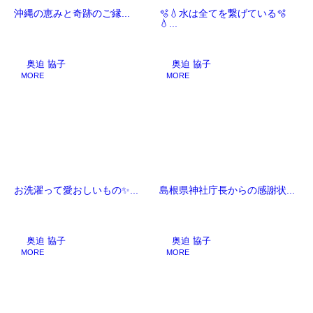
沖縄の恵みと奇跡のご縁...
🫧💧水は全てを繋げている🫧
💧...
奥迫 協子
奥迫 協子
MORE
MORE
お洗濯って愛おしいもの✨...
島根県神社庁長からの感謝状...
奥迫 協子
奥迫 協子
MORE
MORE