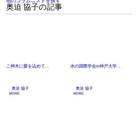
他のコラムニストを探す
奥迫 協子の記事
ご神木に愛を込めて...
水の国際学会in神戸大学...
奥迫 協子
奥迫 協子
MORE
MORE