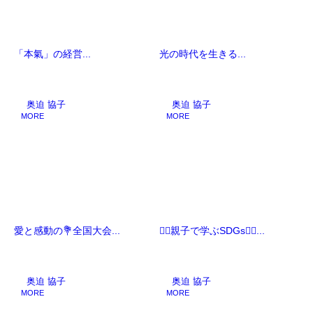
「本氣」の経営...
光の時代を生きる...
奥迫 協子
奥迫 協子
MORE
MORE
愛と感動の💐全国大会...
🧚‍♀️親子で学ぶSDGs🧚‍♀️...
奥迫 協子
奥迫 協子
MORE
MORE