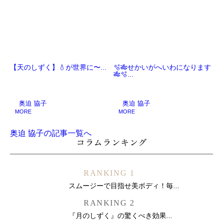
【天のしずく】💧が世界に〜...
🫧🎋せかいがへいわになります
🎋🫧...
奥迫 協子
奥迫 協子
MORE
MORE
奥迫 協子の記事一覧へ
コラムランキング
RANKING 1
スムージーで目指せ美ボディ！毎...
RANKING 2
『月のしずく』の驚くべき効果...