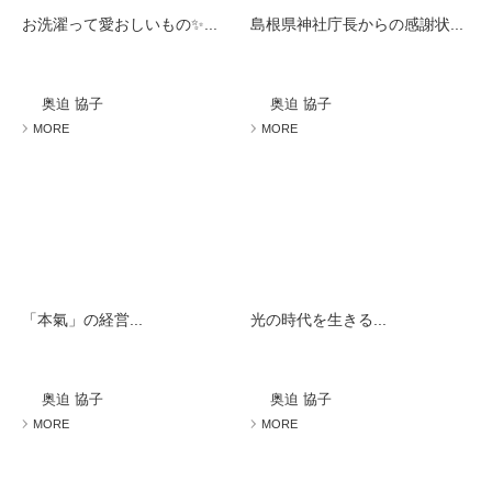
お洗濯って愛おしいもの✨...
島根県神社庁長からの感謝状...
奥迫 協子
奥迫 協子
MORE
MORE
「本氣」の経営...
光の時代を生きる...
奥迫 協子
奥迫 協子
MORE
MORE