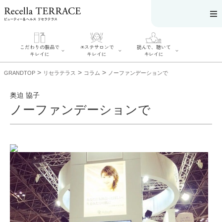
こだわりの製品で
エステサロンで
読んで、聴いて
キレイに
キレイに
キレイに
>
>
>
GRANDTOP
リセラテラス
コラム
ノーファンデーションで
奥迫 協子
ノーファンデーションで
エステサロンで
こだわりの製品
読んで、聴いてキ
キレイに
でキレイに
レイに
リフティング認
SERIES#01 私た
リセラジャーナ
定者在籍サロン
ちについて
ル
を探す
SERIES#02 水へ
糖質制限レシピ
肌改善のプロが
のこだわり
一覧
いるサロンを探
SERIES#03 無
奥迫協子スペシ
す
添加化粧品につ
ャルコンテンツ
リフティング認
いて
お悩みから記事
定とは？
を探す
肌改善のプロと
ニキビ
日焼け
首
は？
のしわ
敏感肌
た
るみ
シミ