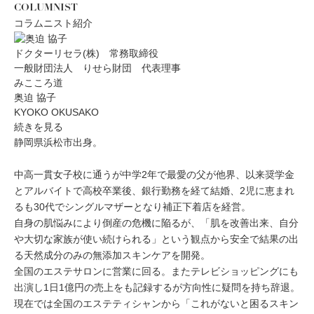
COLUMNIST
コラムニスト紹介
ドクターリセラ(株) 常務取締役
一般財団法人 りせら財団 代表理事
みこころ道
奥迫 協子
KYOKO OKUSAKO
続きを見る
静岡県浜松市出身。
中高一貫女子校に通うが中学2年で最愛の父が他界、以来奨学金
とアルバイトで高校卒業後、銀行勤務を経て結婚、2児に恵まれ
るも30代でシングルマザーとなり補正下着店を経営。
自身の肌悩みにより倒産の危機に陥るが、「肌を改善出来、自分
や大切な家族が使い続けられる」という観点から安全で結果の出
る天然成分のみの無添加スキンケアを開発。
全国のエステサロンに営業に回る。またテレビショッピングにも
出演し1日1億円の売上をも記録するが方向性に疑問を持ち辞退。
現在では全国のエステティシャンから「これがないと困るスキン