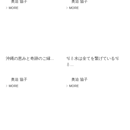
奥迫 協子
奥迫 協子
MORE
MORE
沖縄の恵みと奇跡のご縁...
🫧💧水は全てを繋げている🫧
💧...
奥迫 協子
奥迫 協子
MORE
MORE