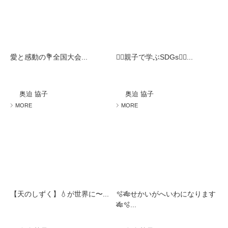
愛と感動の💐全国大会...
🧚‍♀️親子で学ぶSDGs🧚‍♀️...
奥迫 協子
奥迫 協子
MORE
MORE
【天のしずく】💧が世界に〜...
🫧🎋せかいがへいわになります
🎋🫧...