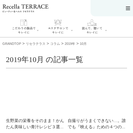
こだわりの製品で
エステサロンで
読んで、聴いて
キレイに
キレイに
キレイに
>
>
>
>
GRANDTOP
リセラテラス
コラム
2019年
10月
2019年10月 の記事一覧
エステサロンで
こだわりの製品
読んで、聴いてキ
キレイに
でキレイに
レイに
リフティング認
SERIES#01 私た
リセラジャーナ
定者在籍サロン
ちについて
ル
を探す
SERIES#02 水へ
糖質制限レシピ
肌改善のプロが
のこだわり
一覧
いるサロンを探
SERIES#03 無
奥迫協子スペシ
す
添加化粧品につ
ャルコンテンツ
リフティング認
いて
お悩みから記事
定とは？
を探す
肌改善のプロと
ニキビ
日焼け
首
生野菜の栄養をそのまま！かん
自撮りがうまくできない…。誰
は？
のしわ
敏感肌
た
たん美味しい青汁レシピ３選...
でも『映える』ための４つの...
るみ
シミ