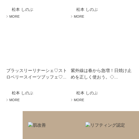
ミューズへの伝
言
コラム
松本 しのぶ
松本 しのぶ
MORE
MORE
ブラッスリーリナーシェ♡スト
紫外線は春から急増！日焼け止
ロベリースイーツブッフェ♡...
めを正しく使おう。◇...
松本 しのぶ
松本 しのぶ
MORE
MORE