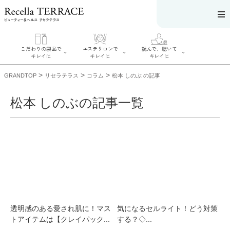
こだわりの製品で
エステサロンで
読んで、聴いて
キレイに
キレイに
キレイに
>
>
>
GRANDTOP
リセラテラス
コラム
松本 しのぶ の記事
松本 しのぶの記事一覧
エステサロンで
こだわりの製品
読んで、聴いてキ
キレイに
でキレイに
レイに
リフティング認
SERIES#01 私た
リセラジャーナ
定者在籍サロン
ちについて
ル
を探す
SERIES#02 水へ
糖質制限レシピ
肌改善のプロが
のこだわり
一覧
いるサロンを探
SERIES#03 無
奥迫協子スペシ
す
添加化粧品につ
ャルコンテンツ
リフティング認
いて
お悩みから記事
定とは？
を探す
肌改善のプロと
ニキビ
日焼け
首
透明感のある愛され肌に！マス
気になるセルライト！どう対策
は？
のしわ
敏感肌
た
トアイテムは【クレイパック...
する？◇...
るみ
シミ