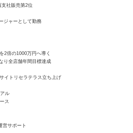
西支社販売第2位
ージャーとして勤務
2倍の1000万円へ導く
なり全店舗年間目標達成
ebサイトリセラテラス立ち上げ
ーアル
リース
ン運営サポート