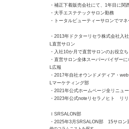
・補正下着販売会社にて、1年目に関
・大手エステテックサロン勤務
・トータルビューティーサロンでマネ
・2013年ドクターリセラ株式会社入社
L直営サロン
・入社10か月で直営サロンのお役立ちを
・直営サロン全体スーパーバイザーに
L広報
・2017年自社オウンドメディア・w
Lマーケティング部
・2021年公式ホームページ全リニュ
・2023年公式noteリセラノヒト リ
ｌSRSALON部
・2025年3月SRSALON部 15サロ
他のコラムニストを探す