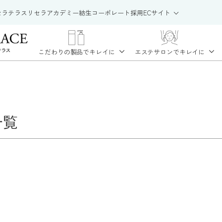
セラテラス
リセラアカデミー
紡生
コーポレート
採用
ECサイト
こだわりの製品で
キレイに
エステサロンで
キレイに
一覧