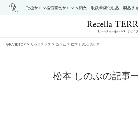
取扱サロン検索
直営サロン
開業・取扱希望
化粧品・製品
リ
>
>
>
GRANDTOP
リセラテラス
コラム
松本 しのぶ の記事
松本 しのぶの記事