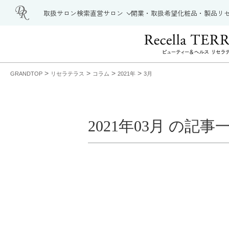
取扱サロン検索
直営サロン
開業・取扱希望
化粧品・製品
リ
>
>
>
>
GRANDTOP
リセラテラス
コラム
2021年
3月
2021年03月 の記事