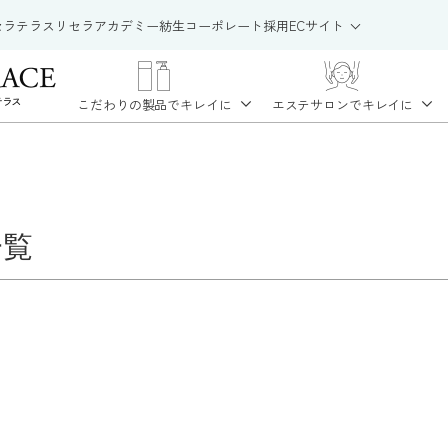
セラテラス
リセラアカデミー
紡生
コーポレート
採用
ECサイト
こだわりの製品で
キレイに
エステサロンで
キレイに
一覧