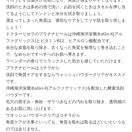
守ろうとする働きが活発になり、角質が溜まりやすくなります。
洗顔のときは多めの泡で洗い、お顔を拭くときはタオルを押し当
てるようにしてトントンと水分を拭き取りましょう。
溜まってしまった角質は、適切なケアをしてツヤ肌を取り戻しま
しょう！
ドクターリセラの
プラチナピール
は
沖縄海洋深層水αGri-X(アル
ファグリックス
)と
ビタミンB12
、
ヒアルロン酸
配合です。
余分な皮脂を取り除き、古くなった角質を無理なく巻き込むこと
で、なめらかですべすべのお肌へ導きます。
ラベンダーの香り
でリラックスした気分も感じていただけます。
プラチナピールはコチラから
洗顔で角質ケアをするなら
ウォッシュパウダークリア
がオススメ
です。
沖縄海洋深層水αGri-X(アルファグリックス
)を配合した
酵素洗顔
パウダー
です。
毛穴の黒ずみ・角栓・ザラつきなどの汚れを取り除き、透明感の
あるお肌に洗い上げます。
ウオッシュパウダークリアはコチラから
角質ケアが大事といっても、角質を取れば取るほどいいというも
のではありません。