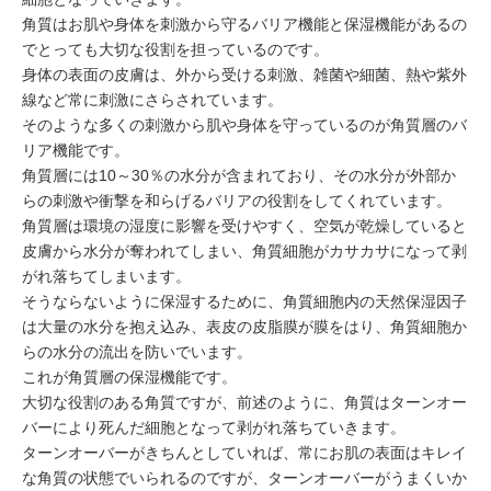
ミューズへの伝
言
角質はお肌や身体を刺激から守る
バリア機能
と
保湿機能
があるの
コラム
でとっても大切な役割を担っているのです。
身体の表面の皮膚は、外から受ける刺激、雑菌や細菌、熱や紫外
線など常に刺激にさらされています。
そのような多くの刺激から肌や身体を守っているのが角質層の
バ
リア機能
です。
角質層には
10～30％の水分
が含まれており、その水分が外部か
らの刺激や衝撃を和らげるバリアの役割をしてくれています。
角質層は環境の
湿度
に影響を受けやすく、空気が乾燥していると
皮膚から水分が奪われてしまい、角質細胞がカサカサになって剥
がれ落ちてしまいます。
そうならないように保湿するために、角質細胞内の
天然保湿因子
は大量の水分を抱え込み、表皮の皮脂膜が膜をはり、角質細胞か
らの水分の流出を防いでいます。
これが角質層の
保湿機能
です。
大切な役割のある角質ですが、前述のように、角質は
ターンオー
バー
により死んだ細胞となって剥がれ落ちていきます。
ターンオーバーがきちんとしていれば、常にお肌の表面はキレイ
な角質の状態でいられるのですが、ターンオーバーがうまくいか