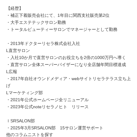
【経歴】
・補正下着販売会社にて、1年目に関西支社販売第2位
・大手エステテックサロン勤務
・トータルビューティーサロンでマネージャーとして勤務
・2013年ドクターリセラ株式会社入社
L直営サロン
・入社10か月で直営サロンのお役立ちを2倍の1000万円へ導く
・直営サロン全体スーパーバイザーになり全店舗年間目標達成
L広報
・2017年自社オウンドメディア・webサイトリセラテラス立ち上
げ
Lマーケティング部
・2021年公式ホームページ全リニューアル
・2023年公式noteリセラノヒト リリース
ｌSRSALON部
・2025年3月SRSALON部 15サロン運営サポート
他のコラムニストを探す