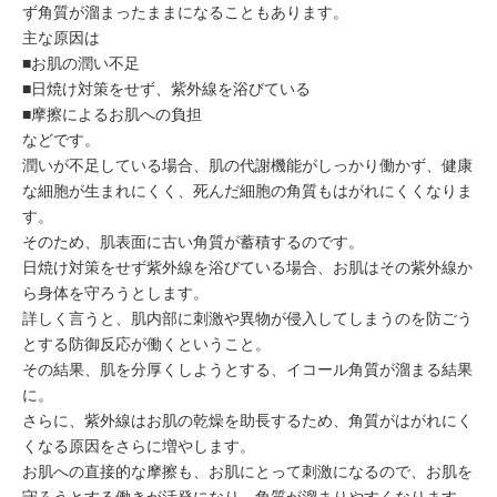
ず角質が溜まったままになることもあります。
主な原因は
■お肌の潤い不足
■日焼け対策をせず、紫外線を浴びている
■摩擦によるお肌への負担
などです。
潤いが不足している場合、肌の
代謝機能
がしっかり働かず、健康
な細胞が生まれにくく、死んだ細胞の角質もはがれにくくなりま
す。
そのため、肌表面に
古い角質
が蓄積するのです。
日焼け対策をせず
紫外線
を浴びている場合、お肌はその紫外線か
ら身体を守ろうとします。
詳しく言うと、肌内部に刺激や異物が侵入してしまうのを防ごう
とする
防御反応
が働くということ。
その結果、肌を分厚くしようとする、イコール角質が溜まる結果
に。
さらに、紫外線はお肌の乾燥を助長するため、角質がはがれにく
くなる原因をさらに増やします。
お肌への直接的な
摩擦
も、お肌にとって刺激になるので、お肌を