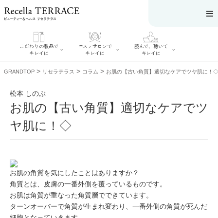
こだわりの製品で
エステサロンで
読んで、聴いて
キレイに
キレイに
キレイに
>
>
>
GRANDTOP
リセラテラス
コラム
お肌の【古い角質】適切なケアでツヤ肌に！
松本 しのぶ
お肌の【古い角質】適切なケアでツ
エステサロンで
こだわりの製品
読んで、聴いてキ
ヤ肌に！◇
キレイに
でキレイに
レイに
リフティング認
SERIES#01 私た
リセラジャーナ
定者在籍サロン
ちについて
ル
を探す
SERIES#02 水へ
糖質制限レシピ
肌改善のプロが
のこだわり
一覧
いるサロンを探
SERIES#03 無
奥迫協子スペシ
す
お肌の
角質
を気にしたことはありますか？
添加化粧品につ
ャルコンテンツ
リフティング認
いて
お悩みから記事
角質とは、皮膚の一番外側を覆っているものです。
定とは？
を探す
肌改善のプロと
お肌は角質が重なった
角質層
でできています。
ニキビ
日焼け
首
は？
のしわ
敏感肌
た
ターンオーバーで角質が生まれ変わり、一番外側の角質が死んだ
るみ
シミ
細胞となっていきます。