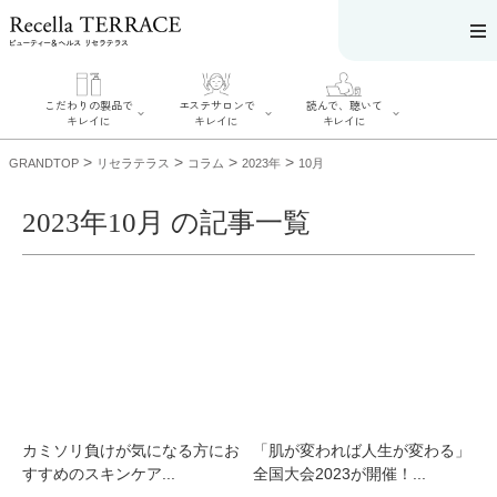
こだわりの製品で
エステサロンで
読んで、聴いて
キレイに
キレイに
キレイに
>
>
>
>
GRANDTOP
リセラテラス
コラム
2023年
10月
2023年10月 の記事一覧
エステサロンで
こだわりの製品
読んで、聴いてキ
キレイに
でキレイに
レイに
リフティング認
SERIES#01 私た
リセラジャーナ
定者在籍サロン
ちについて
ル
を探す
SERIES#02 水へ
糖質制限レシピ
肌改善のプロが
のこだわり
一覧
いるサロンを探
SERIES#03 無
奥迫協子スペシ
す
添加化粧品につ
ャルコンテンツ
リフティング認
いて
お悩みから記事
定とは？
を探す
肌改善のプロと
ニキビ
日焼け
首
カミソリ負けが気になる方にお
「肌が変われば人生が変わる」
は？
のしわ
敏感肌
た
すすめのスキンケア...
全国大会2023が開催！...
るみ
シミ